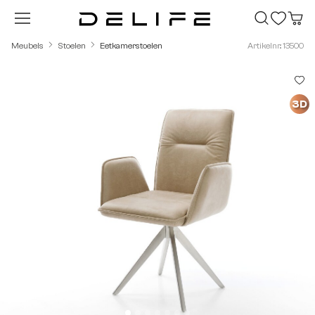
Ga naar de hoofdinhoud
Meubels
Stoelen
Eetkamerstoelen
Artikelnr.: 13500
Afbeeldingengalerij overslaan
3D