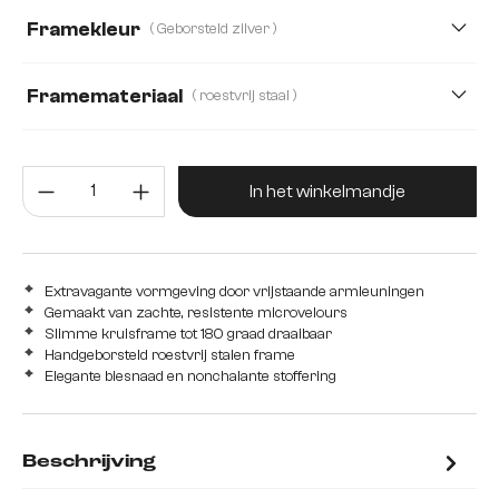
Framekleur
( Geborsteld zilver )
Framemateriaal
( roestvrij staal )
roestvrij staal
Edelstahl graphit
Metaal
Producthoeveelheid: Voer de gew
In het winkelmandje
Extravagante vormgeving door vrijstaande armleuningen
Gemaakt van zachte, resistente microvelours
Slimme kruisframe tot 180 graad draaibaar
Handgeborsteld roestvrij stalen frame
Elegante biesnaad en nonchalante stoffering
Beschrijving