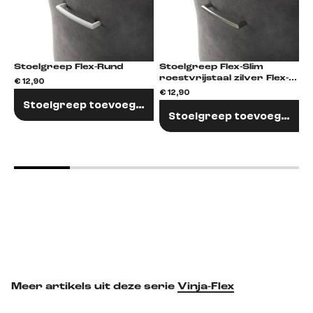
Stoelgreep Flex-Rund
Stoelgreep Flex-Slim
S
roestvrijstaal zilver Flex-
€ 12,90
Rund
€ 12,90
€
Stoelgreep toevoegen
Stoelgreep toevoegen
Meer artikels uit deze serie
Vinja-Flex