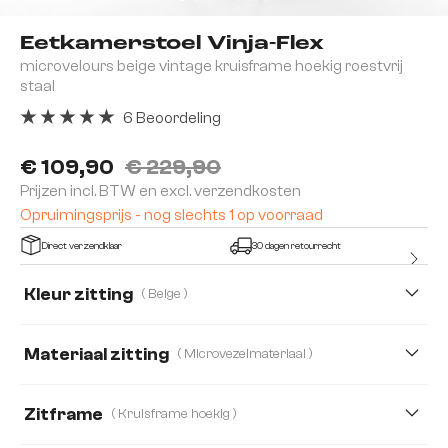
Eetkamerstoel Vinja-Flex
microvelours beige vintage kruisframe hoekig roestvrij
staal
6 Beoordeling
Gemiddelde waardering van 5 van 5 sterren
€ 109,90
€ 229,90
Prijzen incl. BTW en excl. verzendkosten
Opruimingsprijs - nog slechts 1 op voorraad
Direct verzendklaar
30 dagen retourrecht
Kleur zitting
( Beige )
Materiaal zitting
( Microvezelmateriaal )
Microvezelmateriaal
Bouclé Soft
Zitframe
( Kruisframe hoekig )
Strukturstoff Soft
Webstoff Soft