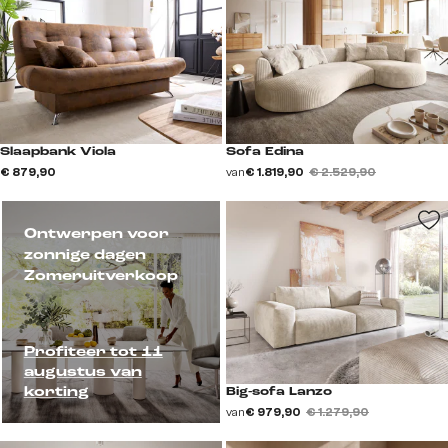
Slaapbank Viola
Sofa Edina
€ 879,90
van
€ 1.819,90
€ 2.529,90
Ontwerpen voor
zonnige dagen
Zomeruitverkoop
Profiteer tot 11
augustus van
korting
Big-sofa Lanzo
van
€ 979,90
€ 1.279,90