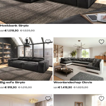
Hoekbank Sirpio
van
€ 1.019,90
€ 1.329,90
Big-sofa Sirpio
Woonlandschap Clovis
van
€ 919,90
€ 1.219,90
van
€ 1.419,90
€ 1.829,90