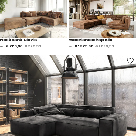
Hoekbank Clovis
Woonlandschap Elio
van
€ 729,90
€ 979,90
van
€ 1.279,90
€ 1.629,90