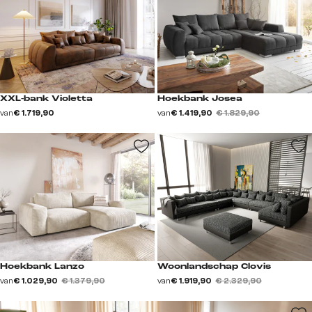
XXL-bank Violetta
Hoekbank Josea
van
€ 1.719,90
van
€ 1.419,90
€ 1.829,90
Hoekbank Lanzo
Woonlandschap Clovis
van
€ 1.029,90
€ 1.379,90
van
€ 1.919,90
€ 2.329,90