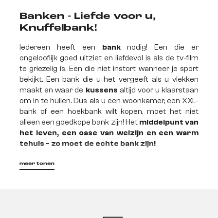
Banken - Liefde voor u,
Knuffelbank!
Iedereen heeft een
bank
nodig! Een die er
ongelooflijk goed uitziet en liefdevol is als de tv-film
te griezelig is. Een die niet instort wanneer je sport
bekijkt. Een bank die u het vergeeft als u vlekken
maakt en waar de
kussens
altijd voor u klaarstaan
om in te huilen. Dus als u een woonkamer, een XXL-
bank of een hoekbank wilt kopen, moet het niet
alleen een goedkope bank zijn! Het
middelpunt van
het leven, een oase van welzijn en een warm
tehuis - zo moet de echte bank zijn!
meer tonen
En welk design bank type
bent u?