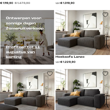
€ 1.119,90
€ 1.479,90
van
€ 1.319,90
Ontwerpen voor
zonnige dagen
Zomeruitverkoop
Profiteer tot 11
augustus van
korting
Hoeksofa Lanzo
van
€ 1.229,90