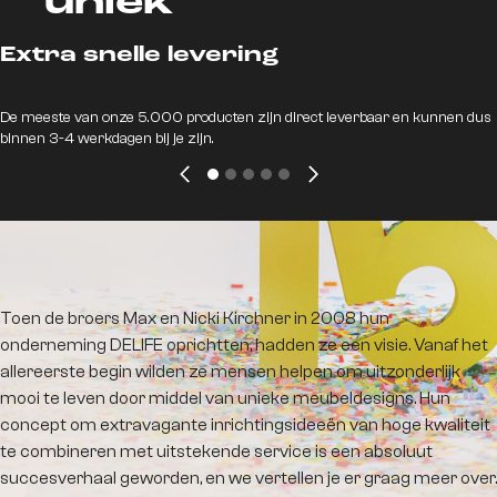
uniek
Extra snelle levering
De meeste van onze 5.000 producten zijn direct leverbaar en kunnen dus
binnen 3-4 werkdagen bij je zijn.
Opgericht sinds
2008
Toen de broers Max en Nicki Kirchner in 2008 hun
onderneming DELIFE oprichtten, hadden ze een visie. Vanaf het
allereerste begin wilden ze mensen helpen om uitzonderlijk
mooi te leven door middel van unieke meubeldesigns. Hun
concept om extravagante inrichtingsideeën van hoge kwaliteit
te combineren met uitstekende service is een absoluut
succesverhaal geworden, en we vertellen je er graag meer over.