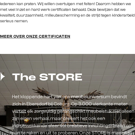
Iedereen kan praten. Wij willen overtuigen met feiten! Daarom hebben we
met veel inzet en hard werk certificaten behaald. Deze bewijzen dat we
kwaliteit, duurzaamheid, milieubescherming en de strijd tegen kinderarbeid
serieus nemen.
MEER OVER ONZE CERTIFICATEN
The STORE
Het kloppende hart van ons meubeluniversum bevindt
zich in Ebersdorf bij Coburg. Op 3.000 vierkante meter
vertelt elk zorgvuldig gerangschikt meubelstuk niet alleen
zijn eigen verhaal, maar creëert het ook een
indrukwekkende sfeer vol creatieve inrichtingsideeën om
aan te raken en uit te proberen. Onze STORE is meer dan