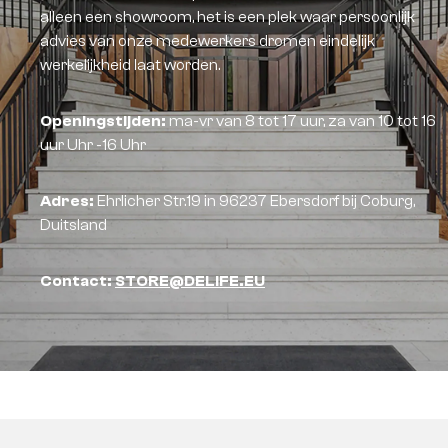
alleen een showroom, het is een plek waar persoonlijk
advies van onze medewerkers dromen eindelijk
werkelijkheid laat worden.
Openingstijden:
ma-vr van 8 tot 17 uur, za van 10 tot 16
uur Uhr -16 Uhr
Adres:
Ehrlicher Str.19 in 96237 Ebersdorf bij Coburg,
Duitsland
Contact:
STORE@DELIFE.EU