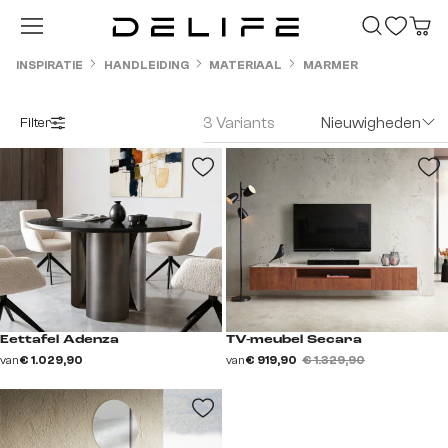
Ga naar de hoofdinhoud
INSPIRATIE
HANDLEIDING
MATERIAAL
MARMER
3 Variants
Nieuwigheden
Filter
Eettafel Adenza
TV-meubel Secara
van
€ 1.029,90
van
€ 919,90
€ 1.329,90