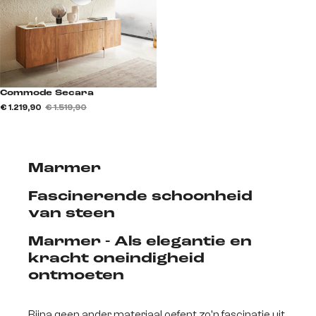
Commode Secara
€ 1.219,90
€ 1.519,90
Marmer
Fascinerende schoonheid
van steen
Marmer - Als elegantie en
kracht oneindigheid
ontmoeten
Bijna geen ander materiaal oefent zo'n fascinatie uit