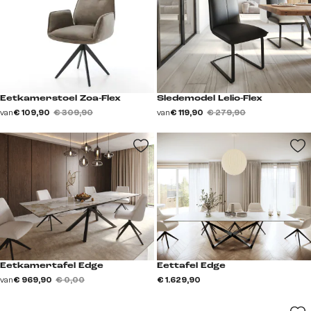
Eetkamerstoel Zoa-Flex
Sledemodel Lelio-Flex
van
€ 109,90
€ 309,90
van
€ 119,90
€ 279,90
Eetkamertafel Edge
Eettafel Edge
van
€ 969,90
€ 0,00
€ 1.629,90