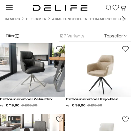
Ga naar de hoofdinhoud
KAMERS
EETKAMER
ARMLEUNSTOELEN
EETKAMERSTOELEN
UI
127 Variants
Topseller
Filter
Eetkamerstoel Zelia-Flex
Eetkamerstoel Pejo-Flex
van
€ 119,90
€ 269,90
van
€ 99,90
€ 219,90