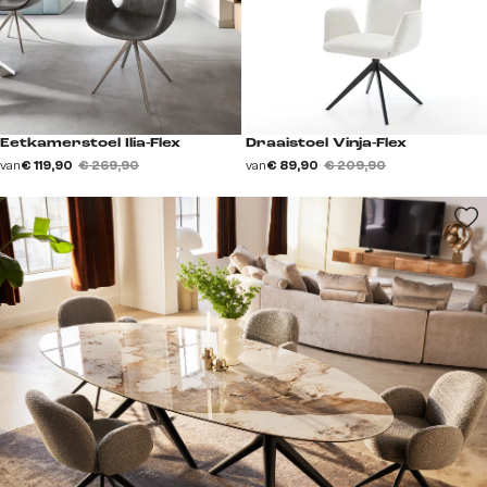
Eetkamerstoel Ilia-Flex
Draaistoel Vinja-Flex
van
€ 119,90
€ 269,90
van
€ 89,90
€ 209,90