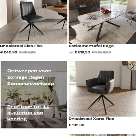
Draaistoel Elso-Flex
Eetkamertafel Edge
€ 249,90
€ 329,90
van
€ 819,90
€ 1.029,90
Ontwerpen voor
zonnige dagen
Zomeruitverkoop
Profiteer tot 11
augustus van
korting
Draaistoel Xana-Flex
€ 199,90