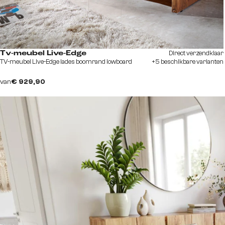
Direct verzendklaar
Tv-meubel Live-Edge
TV-meubel Live-Edge lades boomrand lowboard
+5 beschikbare varianten
van
€ 929,90