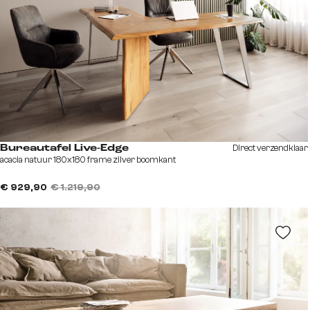
Direct verzendklaar
Bureautafel Live-Edge
acacia natuur 180x180 frame zilver boomkant
€ 929,90
€ 1.219,90