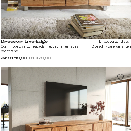
Direct verzendklaar
Dressoir Live-Edge
Commode Live-Edge acacia met deuren en lades
+3 beschikbare varianten
boomrand
van
€ 1.119,90
€ 1.379,90