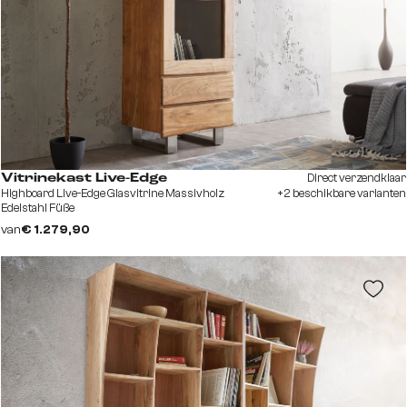
Direct verzendklaar
Vitrinekast Live-Edge
Highboard Live-Edge Glasvitrine Massivholz
+2 beschikbare varianten
Edelstahl Füße
van
€ 1.279,90