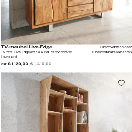
Direct verzendklaar
TV-meubel Live-Edge
TV-tafel Live-Edge acacia 4-deurs boomrand
+6 beschikbare varianten
Lowboard
van
€ 1.129,90
€ 1.419,90