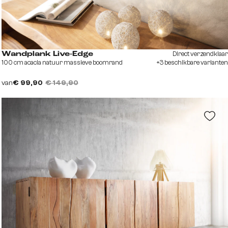
Direct verzendklaar
Wandplank Live-Edge
100 cm acacia natuur massieve boomrand
+3 beschikbare varianten
van
€ 99,90
€ 149,90