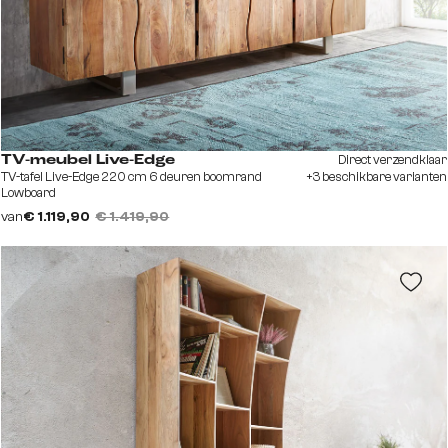
Direct verzendklaar
TV-meubel Live-Edge
TV-tafel Live-Edge 220 cm 6 deuren boomrand
+3 beschikbare varianten
Lowboard
van
€ 1.119,90
€ 1.419,90