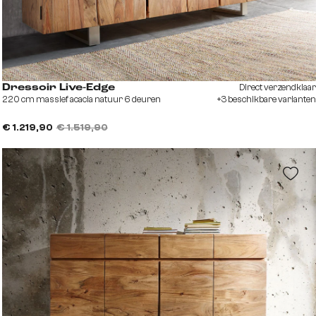
Direct verzendklaar
Dressoir Live-Edge
220 cm massief acacia natuur 6 deuren
+3 beschikbare varianten
€ 1.219,90
€ 1.519,90