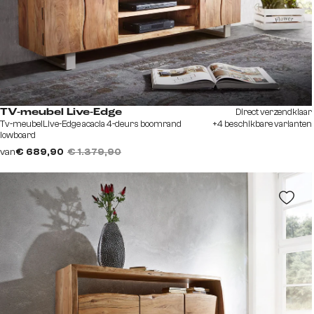
Direct verzendklaar
TV-meubel Live-Edge
Tv-meubelLive-Edge acacia 4-deurs boomrand
+4 beschikbare varianten
lowboard
van
€ 689,90
€ 1.379,90