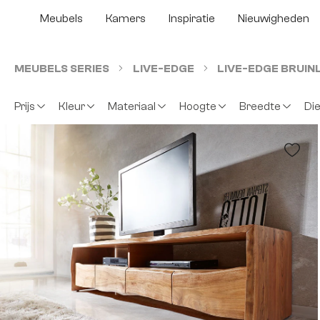
 naar de hoofdinhoud
Ga naar de zoekopdracht
Ga naar de hoofdnavigatie
Meubels
Kamers
Inspiratie
Nieuwigheden
MEUBELS SERIES
LIVE-EDGE
LIVE-EDGE BRUIN
Prijs
Kleur
Materiaal
Hoogte
Breedte
Di