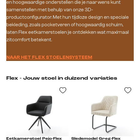
en hoogwaardige onderstellen die je naar wens kunt
samenstellen met behulp van onze 3D-
productconfigurator. Met hun tijdloze design en speciale
bekleding, zoals pocketveren of hoogwaardig schuim,
laten Flex eetkamerstoelen je ontdekken wat maximaal
zitcomfort betekent.
NAAR HET FLEX STOELENSYSTEEM
Flex - Jouw stoel in duizend variaties
Eetkamerstoel Pejo-Flex
Sledemodel Greg-Flex