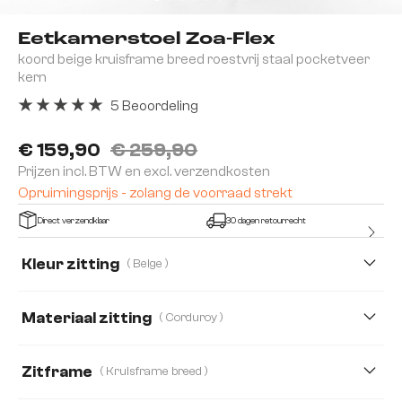
Eetkamerstoel Zoa-Flex
koord beige kruisframe breed roestvrij staal pocketveer
kern
5 Beoordeling
Gemiddelde waardering van 5 van 5 sterren
€ 159,90
€ 259,90
Prijzen incl. BTW en excl. verzendkosten
Opruimingsprijs - zolang de voorraad strekt
Direct verzendklaar
30 dagen retourrecht
Kleur zitting
( Beige )
Materiaal zitting
( Corduroy )
Corduroy
Microvezelmateriaal
Bouclé Soft
Zitframe
( Kruisframe breed )
Echt-Leder/Chenille
Echt Leder