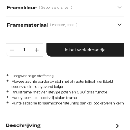
Framekleur
( Geborsteld zilver )
Mikrofaser/Bouclé
Plüsch
Strukturstoff Soft
Teddystoff
Webstoff Soft
Framemateriaal
( roestvrij staal )
roestvrij staal
Edelstahl graphit
Hout
Producthoeveelheid: Voer de gew
Metaal
In het winkelmandje
Hoogwaardige stoffering
Fluweelzachte corduroy stof met chracteristisch geribbeld
oppervlak in rustgevend beige
Kruisframe met vier stevige poten en 360° draaifunctie
Handgeborsteld roestvrij stalen frame
Puntelastische lichaamsondersteuning dankzij pocketveren kern
Beschrijving