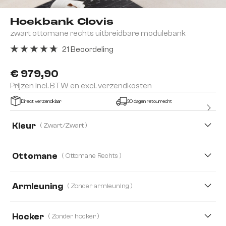
Hoekbank Clovis
zwart ottomane rechts uitbreidbare modulebank
21 Beoordeling
Gemiddelde waardering van 4.81 van 5 sterren
€ 979,90
Prijzen incl. BTW en excl. verzendkosten
Direct verzendklaar
30 dagen retourrecht
Kleur
( Zwart/Zwart )
Ottomane
( Ottomane Rechts )
Ottomane Links
Ottomane Rechts
Armleuning
( Zonder armleuning )
Zonder armleuning
Met armleuning
Hocker
( Zonder hocker )