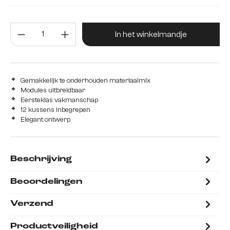
Zonder hocker
met hocker
Producthoeveelheid: Voer de gew
In het winkelmandje
Gemakkelijk te onderhouden materiaalmix
Modules uitbreidbaar
Eersteklas vakmanschap
12 kussens inbegrepen
Elegant ontwerp
Beschrijving
Beoordelingen
Verzend
Productveiligheid