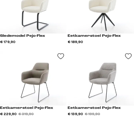
Sledemodel Pejo-Flex
Eetkamerstoel Pejo-Flex
€ 179,90
€ 189,90
Eetkamerstoel Pejo-Flex
Eetkamerstoel Pejo-Flex
€ 229,90
€ 319,90
€ 139,90
€ 199,90