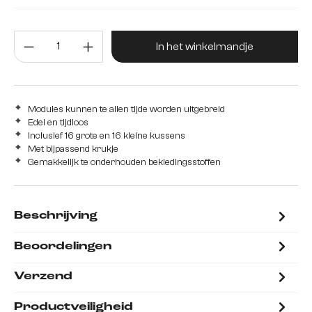
Zonder hocker
met hocker
Producthoeveelheid: Voer de gew
In het winkelmandje
Modules kunnen te allen tijde worden uitgebreid
Edel en tijdloos
Inclusief 16 grote en 16 kleine kussens
Met bijpassend krukje
Gemakkelijk te onderhouden bekledingsstoffen
Beschrijving
Beoordelingen
Verzend
Productveiligheid