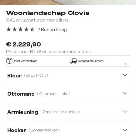
Woonlandschap Clovis
XXL wit zwart ottomane links
2 Beoordeling
Gemiddelde waardering van 4.5 van 5 sterren
€ 2.229,90
Prijzen incl. BTW en excl. verzendkosten
Direct verzendklaar
30 dagen retourrecht
Kleur
( Zwart/Wit )
Ottomane
( Ottomane Links )
Ottomane Links
Ottomane Rechts
Armleuning
( Zonder armleuning )
Met armleuning
Zonder armleuning
Hocker
( Zonder hocker )