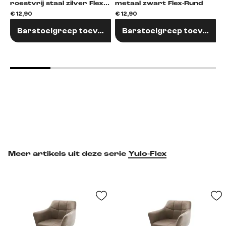
roestvrij staal zilver Flex-
metaal zwart Flex-Rund
Rund
€ 12,90
€ 12,90
€
Barstoelgreep toevoegen
Barstoelgreep toevoege
Meer artikels uit deze serie
Yulo-Flex