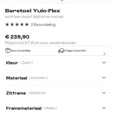
Barstoel Yulo-Flex
echt leer zwart slipframe metaal
2 Beoordeling
Gemiddelde waardering van 5 van 5 sterren
€ 239,90
Prijzen incl. BTW en excl. verzendkosten
Direct verzendklaar
30 dagen retourrecht
Kleur
( Zwart )
Materiaal
( Echt leder )
Echt leder
Bouclé Zacht
Zitframe
( Slipframe )
Microvezelmateriaal
Zachte geweven stof
Framemateriaal
( Metaal )
Zachte stof met structuur