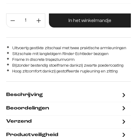
Metaal
roestvrij staal
Producthoeveelheid: Voer de gew
In het winkelmandje
Uitvoerig gestikte zitschaal met twee praktische armleuningen
Sitzschale mit langlebigem Rinder Echtleder bezogen
Frame in discrete trapeziumvorm
Bijzonder bestendig stoelframe dankzij zwarte poedercoating
Hoog zitcomfort dankzij gestoffeerde rugleuning en zitting
Beschrijving
Beoordelingen
Verzend
Productveiligheid