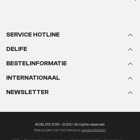
SERVICE HOTLINE
DELIFE
BESTELINFORMATIE
INTERNATIONAAL
NEWSLETTER
© DELIFE 2010 - 2026 / All rights reserved.
Alle prijzen zijn incl. btw plus
verzendkosten
.