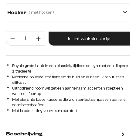
50
66
Hocker
( met hocker )
Zonder hocker
met hocker
Producthoeveelheid: Voer de gew
In het winkelmandje
Royale grote bank in een klassiek, tijdloos design met een diepere
zitgedeelte
Moderne bouclée stof flatteert de huid en is heerlijk robuust en
slijtvast.
Uitnodigend roomwit zet een aangenaam accent en roept een
warme sfeer op
Met elegante losse kussens die zich perfect aanpassen aan alle
comfortbehoeften
Met brede zitting voor extra comfort
Beschrijving