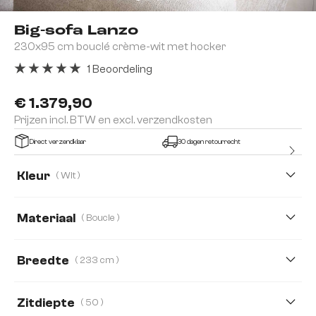
Big-sofa Lanzo
230x95 cm bouclé crème-wit met hocker
1 Beoordeling
Gemiddelde waardering van 5 van 5 sterren
€ 1.379,90
Prijzen incl. BTW en excl. verzendkosten
Direct verzendklaar
30 dagen retourrecht
Kleur
( Wit )
Materiaal
( Boucle )
Boucle
Fluweel
Imitatieleer
Breedte
( 233 cm )
Microvezelmateriaal
233 cm
273 cm
Zitdiepte
( 50 )