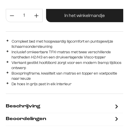
met Bonell veerkern matras en shuim topper
Producthoeveelheid: Voer de gew
met pocketveren matras H2/H3 en Visco topper
In het winkelmandje
Compleet bed met hoogwaardig ligcomfort en puntsgewijze
lichaamsondersteuning
Inclusief omkeerbare TFK-matras met twee verschillende
hardheden H2/H3 en een drukverlagende Visco-topper
Vierkant gestikt hoofdbord zorgt voor een modern &amp; tijdloos
ontwerp
Boxspringframe, kwaliteit van matras en topper en voetpositie
naar keuze
De hoes in grijs past in elk interieur
Beschrijving
Beoordelingen