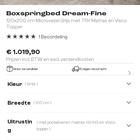
Boxspringbed Dream-Fine
120x200 cm Microvezel Grijs met TFK Matras en Visco
Topper
1 Beoordeling
Gemiddelde waardering van 5 van 5 sterren
€ 1.019,90
Prijzen incl. BTW en excl. verzendkosten
Direct verzendklaar
30 dagen retourrecht
Kleur
( Grijs )
Breedte
( 120 cm )
120 cm
140 cm
160 cm
180 cm
Uitrustin
( met pocketveren matras H2/H3 en Visco
200 cm
topper )
g