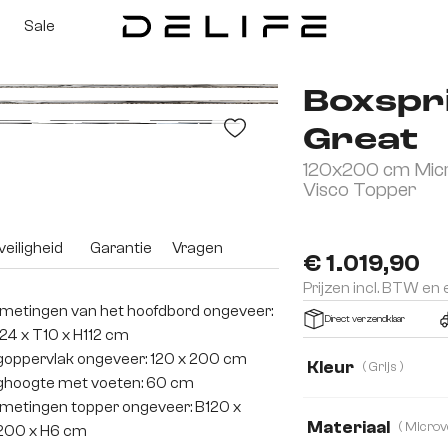
Sale
Boxspr
Great
120x200 cm Micr
Visco Topper
eiligheid
Garantie
Vragen
€ 1.019,90
Prijzen incl. BTW en
metingen van het hoofdbord ongeveer:
Direct verzendklaar
24 x T10 x H112 cm
goppervlak ongeveer: 120 x 200 cm
Kleur
( Grijs )
ghoogte met voeten: 60 cm
metingen topper ongeveer: B120 x
Materiaal
200 x H6 cm