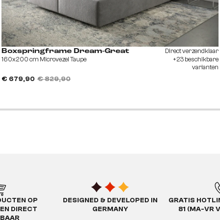
Direct verzendklaar
Boxspringframe Dream-Great
160x200 cm Microvezel Taupe
+23 beschikbare
varianten
€ 679,90
€ 829,90
DUCTEN OP
DESIGNED & DEVELOPED IN
GRATIS HOTLIN
EN DIRECT
GERMANY
81 (MA-VR 
RBAAR