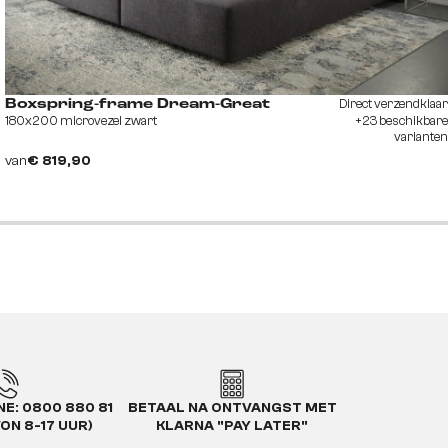
Direct verzendklaar
Boxspring-frame Dream-Great
180x200 microvezel zwart
+23 beschikbare
varianten
van
€ 819,90
E: 0800 880 81
BETAAL NA ONTVANGST MET
VON 8-17 UUR)
KLARNA "PAY LATER"