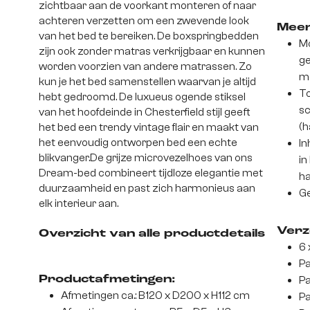
zichtbaar aan de voorkant monteren of naar
achteren verzetten om een zwevende look
Meer
van het bed te bereiken. De boxspringbedden
Mo
zijn ook zonder matras verkrijgbaar en kunnen
ge
worden voorzien van andere matrassen. Zo
m
kun je het bed samenstellen waarvan je altijd
To
hebt gedroomd. De luxueus ogende stiksel
sc
van het hoofdeinde in Chesterfield stijl geeft
(h
het bed een trendy vintage flair en maakt van
het eenvoudig ontworpen bed een echte
In
blikvanger.De grijze microvezelhoes van ons
in
Dream-bed combineert tijdloze elegantie met
ha
duurzaamheid en past zich harmonieus aan
Ge
elk interieur aan.
Verz
Overzicht van alle productdetails
6 
Pa
Productafmetingen:
Pa
Afmetingen ca.: B120 x D200 x H112 cm
Pa