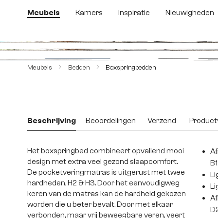
 naar de hoofdinhoud
Ga naar de zoekopdracht
Ga naar de hoofdnavigatie
Meubels
Kamers
Inspiratie
Nieuwigheden
Afbeeldingengalerij overslaan
Meubels
Bedden
Boxspringbedden
Beschrijving
Beoordelingen
Verzend
Productv
Het boxspringbed combineert opvallend mooi
Af
design met extra veel gezond slaapcomfort.
B1
De pocketveringmatras is uitgerust met twee
Li
hardheden, H2 & H3. Door het eenvoudigweg
Li
keren van de matras kan de hardheid gekozen
Af
worden die u beter bevalt. Door met elkaar
D
verbonden, maar vrij beweegbare veren, veert