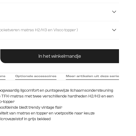
al
Imitatieleer
Kunstleder
)
m
160 cm
180 cm
200 cm
( met pocketveren matras H2/H3 en Visco topper )
rn matras en shuim topper
ucthoeveelheid: Voer de gewenste hoeveelhei
matras H2/H3 en Visco topper
In het winkelmandje
ens
Optionele accessoires
Meer artikelen uit deze serie
ogwaardig ligcomfort en puntsgewijze lichaamsondersteuning
e TFK-matras met twee verschillende hardheden H2/H3 en een
o-topper
hoofdeinde biedt trendy vintage flair
iteit van matras en topper en voetpositie naar keuze
rovezelstof in grijs bekleed