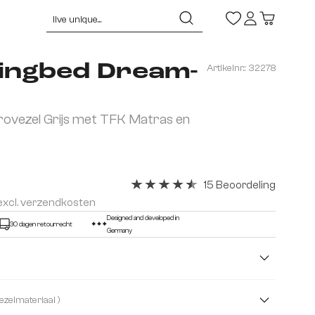
ingbed Dream-
Artikelnr.:
32278
ovezel Grijs met TFK Matras en
15 Beoordeling
Gemiddelde waardering van 4.4 van 
 excl. verzendkosten
Designed and developed in
30 dagen retourrecht
Germany
( Microvezelmateriaal )