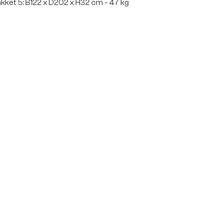
kket 5: B122 x D202 x H32 cm - 47 kg