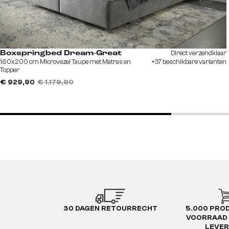
Direct verzendklaar
Boxspringbed Dream-Great
160x200 cm Microvezel Taupe met Matras en
+37 beschikbare varianten
Topper
€ 929,90
€ 1.179,90
30 DAGEN RETOURRECHT
5.000 PRO
VOORRAAD 
LEVE