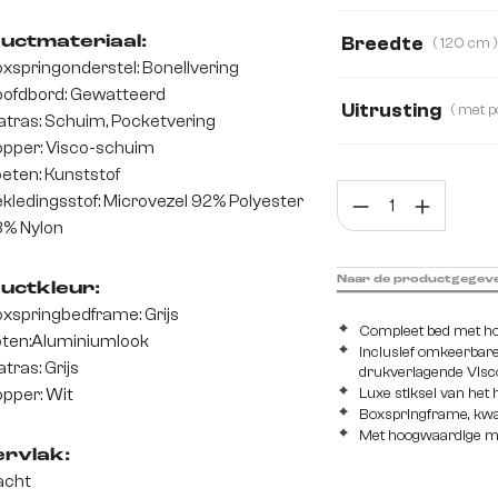
Microvezelmateria
Breedte
uctmateriaal:
( 120 cm 
xspringonderstel: Bonellvering
120 cm
140 c
ofdbord: Gewatteerd
Uitrusting
tras: Schuim, Pocketvering
pper: Visco-schuim
met Bonell veerke
eten: Kunststof
Prod
kledingsstof: Microvezel 92% Polyester
met pocketveren 
8% Nylon
Naar de productgegev
uctkleur:
xspringbedframe: Grijs
Compleet bed met ho
ten:Aluminiumlook
Inclusief omkeerbar
tras: Grijs
drukverlagende Visc
pper: Wit
Luxe stiksel van het 
Boxspringframe, kwal
Met hoogwaardige mic
rvlak:
acht