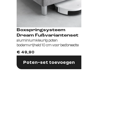
Boxspringsysteem
Dream Fußvariantenset
aluminiumkleurig poten
bodemvrijheid 10 cm voor bedbreedte
140/160/180
€ 49,90
Poten-set toevoegen