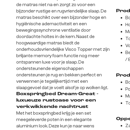
de matras niet na en zorgt zo voor een
bijzonder rustige en rugvriendelijke slaap. De
Prod
matras beschikt over een bijzonder hoge en
Bo
hygiënische ademactiviteit en een
Ho
bewegingssynchrone ventilatie door
Ma
doordachte holtes in de kern. Naast de
To
hoogwaardige matras biedt de
Vo
onderhoudsvriendelijke Visco Topper met zijn
Be
briljante memory foam functie nog meer
/ 
ontspannen luxe voor je slaap. De
ondersteunende eigenschappen
ondersteunen je rug en bekken perfect en
Prod
verwennen je tegelijkertijd met een
Bo
slaapgevoel dat je voelt alsof je op wolken ligt.
Po
Boxspringbed Dream-Great -
Ma
luxueuze rustoase voor een
To
verkwikkende nachtrust
Met het boxspringbed krijg je een set
Oppe
meegeleverde poten in een elegante
Z
aluminium look. Deze kun je naar wens