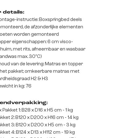
 details:
ntage-instructie: Boxspringbed deels
monteerd, de afzonderlijke elementen
oeten worden gemonteerd
pper eigenschappen: 6 cm visco-
huim, met rits, afneembaar en wasbaar
andwas max. 30°C)
houd van de levering: Matras en topper
 het pakket; omkeerbare matras met
rdheidsgraad H2 & H3
wicht in kg: 76
endverpakking:
x Pakket 1: B28 x D16 x H5 cm - 1 kg
kket 2: B120 x D200 x H16 cm - 14 kg
kket 3: B120 x D200 x H5 cm - 3 kg
kket 4: B124 x D13 x H112 cm - 19 kg