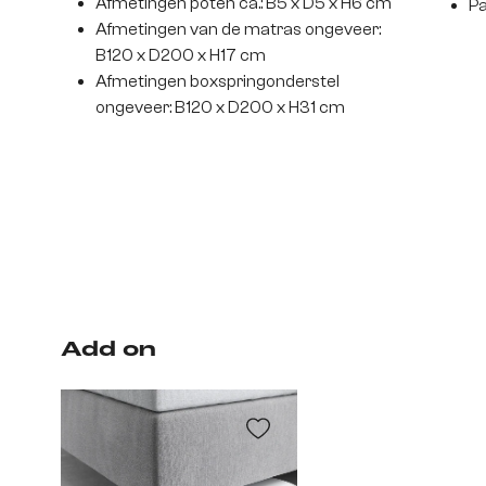
Afmetingen poten ca.: B5 x D5 x H6 cm
Pa
Afmetingen van de matras ongeveer:
B120 x D200 x H17 cm
Afmetingen boxspringonderstel
ongeveer: B120 x D200 x H31 cm
Add on