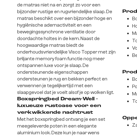
de matras niet na en zorgt zo voor een
bijzonder rustige en rugvriendelijke slaap. De
Prod
matras beschikt over een bijzonder hoge en
Bo
hygiënische ademactiviteit en een
Ho
bewegingssynchrone ventilatie door
Ma
doordachte holtes in de kern. Naast de
To
hoogwaardige matras biedt de
Vo
onderhoudsvriendelijke Visco Topper met zijn
Be
briljante memory foam functie nog meer
ontspannen luxe voor je slaap. De
ondersteunende eigenschappen
Prod
ondersteunen je rug en bekken perfect en
Bo
verwennen je tegelijkertijd met een
Po
slaapgevoel dat je voelt alsof je op wolken ligt.
Ma
Boxspringbed Dream-Well -
To
luxueuze rustoase voor een
verkwikkende nachtrust
Oppe
Met het boxspringbed ontvang je een set
Z
meegeleverde poten in een elegante
aluminium look. Deze kun je naar wens