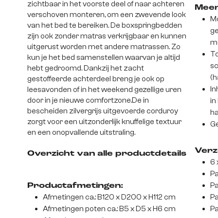
zichtbaar in het voorste deel of naar achteren
Meer
verschoven monteren, om een zwevende look
Mo
van het bed te bereiken. De boxspringbedden
ge
zijn ook zonder matras verkrijgbaar en kunnen
m
uitgerust worden met andere matrassen. Zo
To
kun je het bed samenstellen waarvan je altijd
sc
hebt gedroomd. Dankzij het zacht
(h
gestoffeerde achterdeel breng je ook op
In
leesavonden of in het weekend gezellige uren
door in je nieuwe comfortzone.De in
in
bescheiden zilvergrijs uitgevoerde corduroy
ha
zorgt voor een uitzonderlijk knuffelige textuur
Ge
en een onopvallende uitstraling.
Verz
Overzicht van alle productdetails
6 
Pa
Pa
Productafmetingen:
Afmetingen ca.: B120 x D200 x H112 cm
Pa
Afmetingen poten ca.: B5 x D5 x H6 cm
Pa