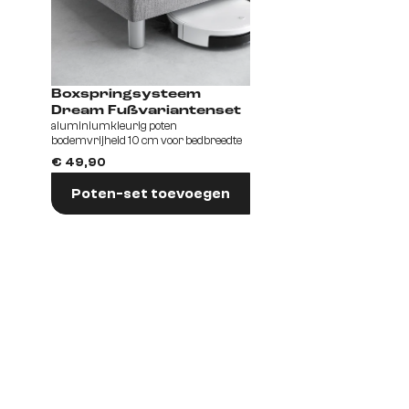
Boxspringsysteem
Dream Fußvariantenset
aluminiumkleurig poten
bodemvrijheid 10 cm voor bedbreedte
140/160/180
€ 49,90
Poten-set toevoegen