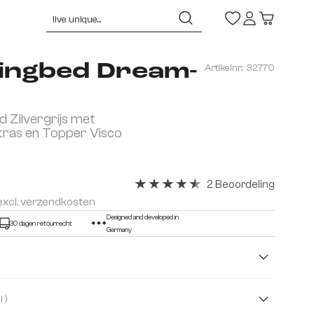
ingbed Dream-
Artikelnr.:
32770
 Zilvergrijs met
ras en Topper Visco
2 Beoordeling
Gemiddelde waardering van 4.5 van 
 excl. verzendkosten
Designed and developed in
30 dagen retourrecht
Germany
( Fluweel )