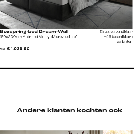
Direct verzendklaar
Boxspring-bed Dream-Well
180x200 cm Antraciet Vintage Microvezel stof
+46 beschikbare
varianten
van
€ 1.029,90
Andere klanten kochten ook