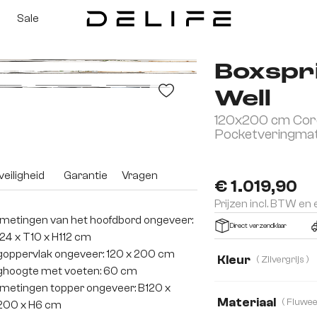
Sale
Boxspr
Well
120x200 cm Cord
Pocketveringmat
eiligheid
Garantie
Vragen
€ 1.019,90
Prijzen incl. BTW en
metingen van het hoofdbord ongeveer:
Direct verzendklaar
24 x T10 x H112 cm
goppervlak ongeveer: 120 x 200 cm
Kleur
( Zilvergrijs )
ghoogte met voeten: 60 cm
metingen topper ongeveer: B120 x
Materiaal
200 x H6 cm