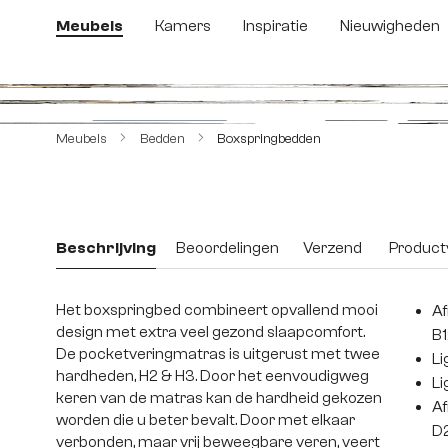
 naar de hoofdinhoud
Ga naar de zoekopdracht
Ga naar de hoofdnavigatie
Meubels
Kamers
Inspiratie
Nieuwigheden
Afbeeldingengalerij overslaan
Meubels
Bedden
Boxspringbedden
Beschrijving
Beoordelingen
Verzend
Productv
Het boxspringbed combineert opvallend mooi
Af
design met extra veel gezond slaapcomfort.
B1
De pocketveringmatras is uitgerust met twee
Li
hardheden, H2 & H3. Door het eenvoudigweg
Li
keren van de matras kan de hardheid gekozen
Af
worden die u beter bevalt. Door met elkaar
D
verbonden, maar vrij beweegbare veren, veert