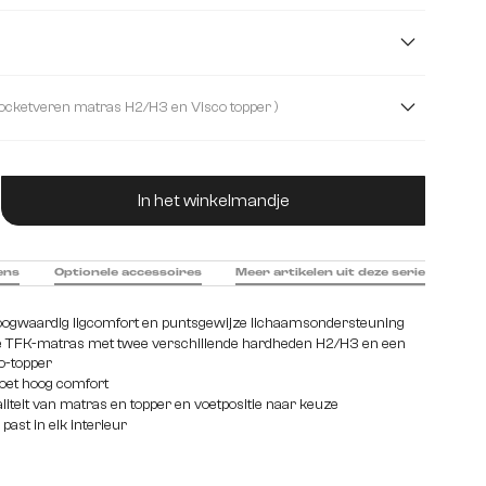
e
Microvezelmateriaal
Pluche koord
)
m
180 cm
140 cm
200 cm
( met pocketveren matras H2/H3 en Visco topper )
rn matras en shuim topper
ucthoeveelheid: Voer de gewenste hoeveelhei
matras H2/H3 en Visco topper
In het winkelmandje
ens
Optionele accessoires
Meer artikelen uit deze serie
ogwaardig ligcomfort en puntsgewijze lichaamsondersteuning
e TFK-matras met twee verschillende hardheden H2/H3 en een
o-topper
oet hoog comfort
iteit van matras en topper en voetpositie naar keuze
 past in elk interieur