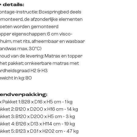
 details:
ntage-instructie: Boxspringbed deels
monteerd, de afzonderlijke elementen
oeten worden gemonteerd
pper eigenschappen: 6 cm visco-
huim, met rits, afneembaar en wasbaar
andwas max. 30°C)
houd van de levering: Matras en topper
 het pakket; omkeerbare matras met
rdheidsgraad H2 & H3
wicht in kg: 80
endverpakking:
x Pakket 1: B28 x D16 x H5 cm - 1 kg
kket 2: B120 x D200 x H16 cm - 14 kg
kket 3: B120 x D200 x H5 cm - 3 kg
kket 4: B126 x D13 x H114 cm - 19 kg
kket 5: B123 x D31 x H202 cm - 47 kg