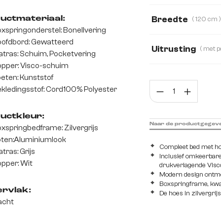
Fluweel
Boucl
Breedte
uctmateriaal:
( 120 cm 
xspringonderstel: Bonellvering
120 cm
160 c
ofdbord: Gewatteerd
Uitrusting
tras: Schuim, Pocketvering
pper: Visco-schuim
met Bonell veerke
eten: Kunststof
Prod
kledingsstof: Cord100% Polyester
met pocketveren 
uctkleur:
Naar de productgegev
xspringbedframe: Zilvergrijs
ten:Aluminiumlook
Compleet bed met ho
tras: Grijs
Inclusief omkeerbar
pper: Wit
drukverlagende Visc
Modern design ontm
Boxspringframe, kwal
rvlak:
De hoes in zilvergrijs
acht