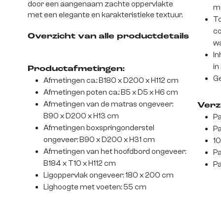
door een aangenaam zachte oppervlakte
m
met een elegante en karakteristieke textuur.
To
co
Overzicht van alle productdetails
wa
In
in
Productafmetingen:
Ge
Afmetingen ca.: B180 x D200 x H112 cm
Afmetingen poten ca.: B5 x D5 x H6 cm
Afmetingen van de matras ongeveer:
Verz
B90 x D200 x H13 cm
Pa
Afmetingen boxspringonderstel
Pa
ongeveer: B90 x D200 x H31 cm
10
Afmetingen van het hoofdbord ongeveer:
Pa
B184 x T10 x H112 cm
Pa
Ligoppervlak ongeveer: 180 x 200 cm
Lighoogte met voeten: 55 cm