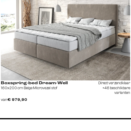
Direct verzendklaar
Boxspring-bed Dream-Well
160x200 cm Beige Microvezel stof
+46 beschikbare
varianten
van
€ 979,90