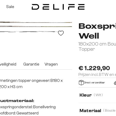
Sale
Boxspr
Well
180x200 cm Bou
Topper
eiligheid
Garantie
Vragen
€ 1.229,90
Prijzen incl. BTW en
metingen topper ongeveer: B180 x
Direct verzendklaar
200 x H3 cm
Kleur
( Wit )
uctmateriaal:
xspringonderstel: Bonellvering
Materiaal
ofdbord: Gewatteerd