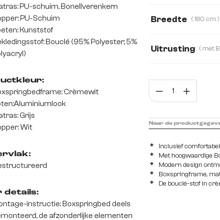
tras: PU-schuim, Bonellverenkern
Boucle
Fluwee
pper: PU-Schuim
Breedte
( 180 cm )
eten: Kunststof
120 cm
140 c
kledingsstof: Bouclé (95% Polyester; 5%
Uitrusting
lyacryl)
met Bonell veerke
uctkleur:
Prod
met pocketveren 
xspringbedframe: Crèmewit
ten:Aluminiumlook
tras: Grijs
Naar de productgegev
pper: Wit
Inclusief comfortabe
rvlak:
Met hoogwaardige Bon
structureerd
Modern design ontm
Boxspringframe, matr
De bouclé-stof in crè
 details:
ntage-instructie: Boxspringbed deels
monteerd, de afzonderlijke elementen