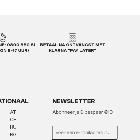
E: 0800 880 81
BETAAL NA ONTVANGST MET
VON 8-17 UUR)
KLARNA "PAY LATER"
ATIONAAL
NEWSLETTER
AT
Abonneer je & bespaar €10
CH
HU
BG