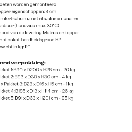
oeten worden gemonteerd
pper eigenschappen: 3 cm
mfortschuim, met rits, afneembaar en
sbaar (handwas max. 30°C)
houd van de levering: Matras en topper
 het paket; hardheidsgraad H2
wicht in kg: 110
endverpakking:
kket 1: B90 x D200 x H28 cm - 20 kg
kket 2: B93 x D30 x H30 cm - 4 kg
 x Pakket 3: B28 x D16 x H5 cm - 1 kg
kket 4: B185 x D13 x H114 cm - 26 kg
kket 5: B91 x D63 x H201 cm - 85 kg