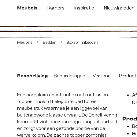
 naar de hoofdinhoud
Ga naar de zoekopdracht
Ga naar de hoofdnavigatie
Meubels
Kamers
Inspiratie
Nieuwigheden
Afbeeldingengalerij overslaan
Meubels
Bedden
Boxspringbedden
Beschrijving
Beoordelingen
Verzend
Productv
Een complexe constructie met matras en
Af
topper maakt dit elegante bed tot een
D
meubelstuk waarmee je een liggevoel van
buitengewone klasse ervaart. De Bonell-vering
Prod
kenmerkt zich door een hoge aanpasbaarheid
Bo
en zorgt voor een gezonde positie van de
Ho
wervelkolom. De zachte topper zorgt niet