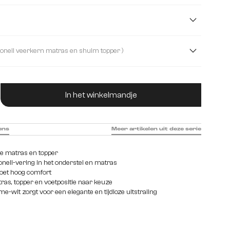
l
Microvezelmateriaal
Pluche koord
m
160 cm
180 cm
200 cm
( met Bonell veerkern matras en shuim topper )
rn matras en shuim topper
ucthoeveelheid: Voer de gewenste hoeveelhei
matras H2/H3 en Visco topper
In het winkelmandje
ens
Meer artikelen uit deze serie
le matras en topper
ell-vering in het onderstel en matras
oet hoog comfort
as, topper en voetpositie naar keuze
me-wit zorgt voor een elegante en tijdloze uitstraling