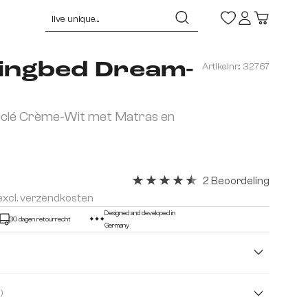
ingbed Dream-
Artikelnr.:
32767
clé Crème-Wit met Matras en
2 Beoordeling
Gemiddelde waardering van 4.5 van 
 excl. verzendkosten
Designed and developed in
30 dagen retourrecht
Germany
( Boucle )