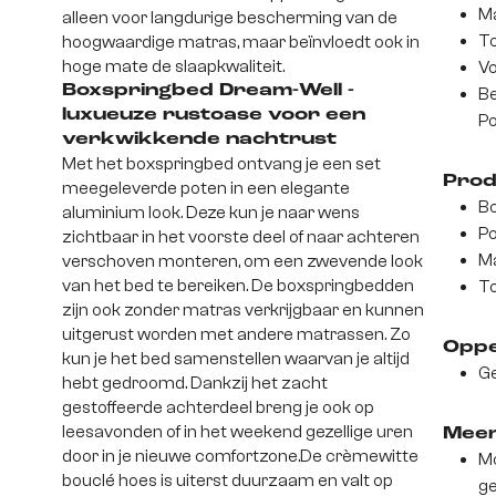
Ma
alleen voor langdurige bescherming van de
To
hoogwaardige matras, maar beïnvloedt ook in
hoge mate de slaapkwaliteit.
Vo
Boxspringbed Dream-Well -
Be
luxueuze rustoase voor een
Po
verkwikkende nachtrust
Met het boxspringbed ontvang je een set
Prod
meegeleverde poten in een elegante
Bo
aluminium look. Deze kun je naar wens
Po
zichtbaar in het voorste deel of naar achteren
Ma
verschoven monteren, om een zwevende look
van het bed te bereiken. De boxspringbedden
To
zijn ook zonder matras verkrijgbaar en kunnen
uitgerust worden met andere matrassen. Zo
Oppe
kun je het bed samenstellen waarvan je altijd
Ge
hebt gedroomd. Dankzij het zacht
gestoffeerde achterdeel breng je ook op
leesavonden of in het weekend gezellige uren
Meer
door in je nieuwe comfortzone.De crèmewitte
Mo
bouclé hoes is uiterst duurzaam en valt op
ge