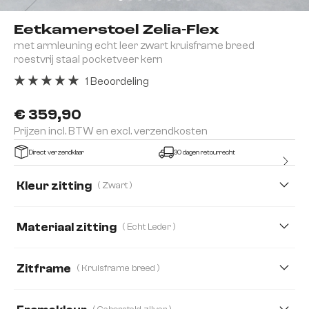
Eetkamerstoel Zelia-Flex
met armleuning echt leer zwart kruisframe breed
roestvrij staal pocketveer kern
1 Beoordeling
Gemiddelde waardering van 5 van 5 sterren
€ 359,90
Prijzen incl. BTW en excl. verzendkosten
Direct verzendklaar
30 dagen retourrecht
Kleur zitting
( Zwart )
Materiaal zitting
( Echt Leder )
Echt Leder
Boucle
Bouclé Soft
Zitframe
( Kruisframe breed )
Microvezelmateriaal
Plüsch
Structuurstof