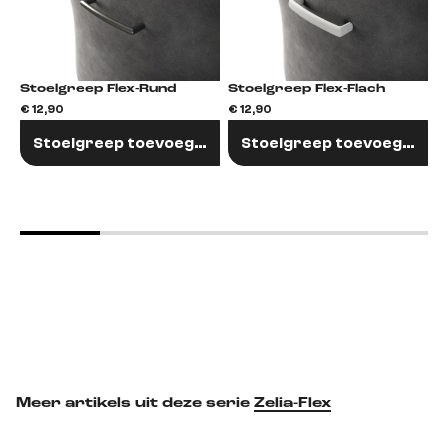
Stoelgreep Flex-Rund
Stoelgreep Flex-Flach
€ 12,90
€ 12,90
€
Stoelgreep toevoegen
Stoelgreep toevoegen
Meer artikels uit deze serie
Zelia-Flex