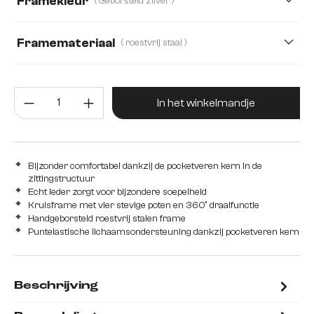
Framekleur
( Geborsteld zilver )
Strukturstoff Soft
Teddystoff
Webstoff Soft
Framemateriaal
( roestvrij staal )
roestvrij staal
Edelstahl graphit
Eiche
Producthoeveelheid: Voer de gew
Hout
Metaal
In het winkelmandje
Bijzonder comfortabel dankzij de pocketveren kern in de
zittingstructuur
Echt leder zorgt voor bijzondere soepelheid
Kruisframe met vier stevige poten en 360° draaifunctie
Handgeborsteld roestvrij stalen frame
Puntelastische lichaamsondersteuning dankzij pocketveren kern
Beschrijving