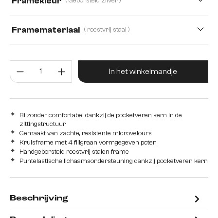
Framekleur
( Geborsteld zilver )
Strukturstoff Soft
Teddystoff
Webstoff Soft
Framemateriaal
( roestvrij staal )
roestvrij staal
Edelstahl graphit
Eiche
Producthoeveelheid: Voer de gew
Hout
Metaal
In het winkelmandje
Bijzonder comfortabel dankzij de pocketveren kern in de
zittingstructuur
Gemaakt van zachte, resistente microvelours
Kruisframe met 4 filigraan vormgegeven poten
Handgeborsteld roestvrij stalen frame
Puntelastische lichaamsondersteuning dankzij pocketveren kern
Beschrijving