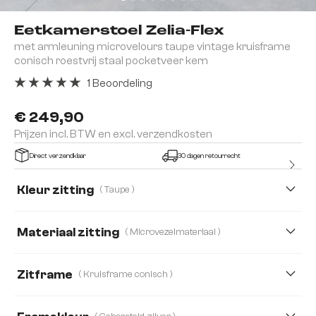
Eetkamerstoel Zelia-Flex
met armleuning microvelours taupe vintage kruisframe
conisch roestvrij staal pocketveer kern
1 Beoordeling
Gemiddelde waardering van 5 van 5 sterren
€ 249,90
Prijzen incl. BTW en excl. verzendkosten
Direct verzendklaar
30 dagen retourrecht
Kleur zitting
( Taupe )
Materiaal zitting
( Microvezelmateriaal )
Microvezelmateriaal
Boucle
Bouclé Soft
Zitframe
( Kruisframe conisch )
Echt Leder
Fluweel
Plüsch
Structuurstof