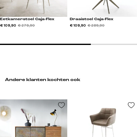
Eetkamerstoel Caja-Flex
Draaistoel Caja-Flex
€ 109,90
€ 279,90
€ 109,90
€ 289,90
Andere klanten kochten ook