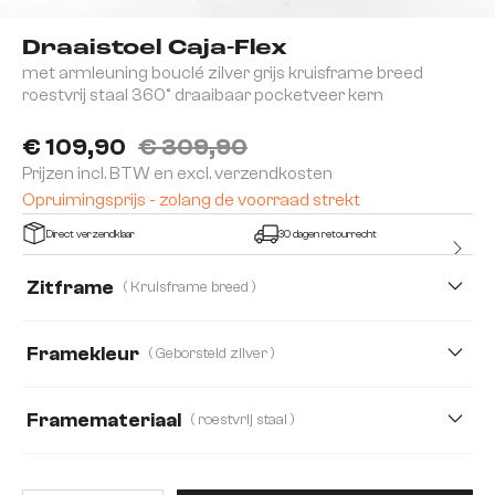
Draaistoel Caja-Flex
met armleuning bouclé zilver grijs kruisframe breed
roestvrij staal 360° draaibaar pocketveer kern
€ 109,90
€ 309,90
Prijzen incl. BTW en excl. verzendkosten
Opruimingsprijs - zolang de voorraad strekt
Direct verzendklaar
30 dagen retourrecht
Zitframe
( Kruisframe breed )
Framekleur
( Geborsteld zilver )
Framemateriaal
( roestvrij staal )
roestvrij staal
Metaal