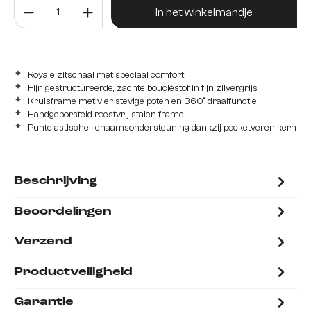
Producthoeveelheid: Voer de gew
In het winkelmandje
Royale zitschaal met speciaal comfort
Fijn gestructureerde, zachte boucléstof in fijn zilvergrijs
Kruisframe met vier stevige poten en 360° draaifunctie
Handgeborsteld roestvrij stalen frame
Puntelastische lichaamsondersteuning dankzij pocketveren kern
Beschrijving
Beoordelingen
Verzend
Productveiligheid
Garantie