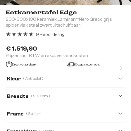
Eetkamertafel Edge
200-300x100 keramiek Laminam®Nero Greco grijs
spider vlak staal zwart uitschuifbaar
9 Beoordeling
Gemiddelde waardering van 4.78 van 5 sterren
€ 1.519,90
Prijzen incl. BTW en excl. verzendkosten
Direct verzendklaar
30 dagen retourrecht
Kleur
( Antraciet )
Breedte
( 200 cm )
200 cm
180 cm
Frame
( Spider )