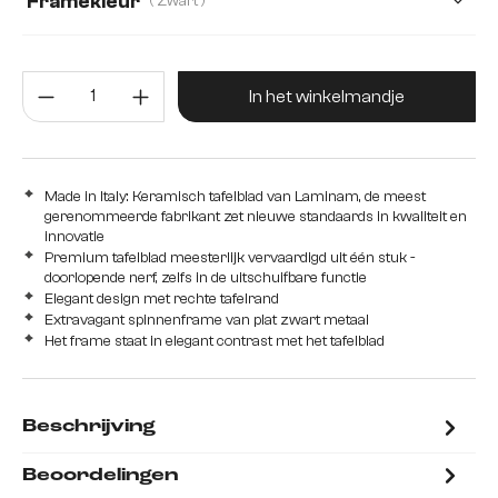
Framekleur
( Zwart )
Producthoeveelheid: Voer de gew
In het winkelmandje
Made in Italy: Keramisch tafelblad van Laminam, de meest
gerenommeerde fabrikant zet nieuwe standaards in kwaliteit en
innovatie
Premium tafelblad meesterlijk vervaardigd uit één stuk -
doorlopende nerf, zelfs in de uitschuifbare functie
Elegant design met rechte tafelrand
Extravagant spinnenframe van plat zwart metaal
Het frame staat in elegant contrast met het tafelblad
Beschrijving
Beoordelingen