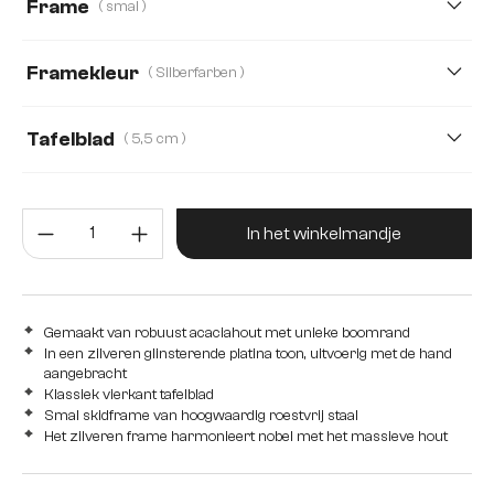
Frame
( smal )
140 cm
160 cm
180 cm
240 cm
Framekleur
( Silberfarben )
280 cm
Tafelblad
( 5,5 cm )
5,5 cm
2,5 cm
3,5 cm
4,0 cm
5,0 cm
Producthoeveelheid: Voer de gew
In het winkelmandje
Gemaakt van robuust acaciahout met unieke boomrand
In een zilveren glinsterende platina toon, uitvoerig met de hand
aangebracht
Klassiek vierkant tafelblad
Smal skidframe van hoogwaardig roestvrij staal
Het zilveren frame harmonieert nobel met het massieve hout