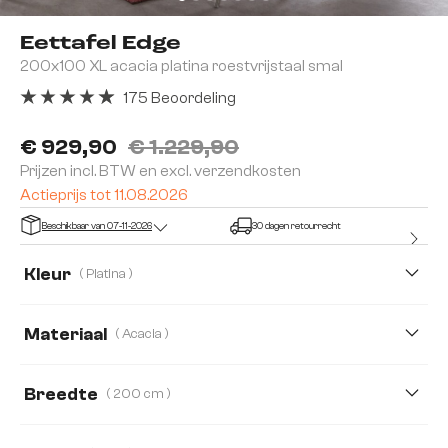
Eettafel Edge
200x100 XL acacia platina roestvrijstaal smal
175 Beoordeling
Gemiddelde waardering van 4.91 van 5 sterren
€ 929,90
€ 1.229,90
Prijzen incl. BTW en excl. verzendkosten
Actieprijs tot 11.08.2026
Beschikbaar van 07-11-2026
30 dagen retourrecht
Kleur
( Platina )
Materiaal
( Acacia )
Acacia
Eiken
Breedte
( 200 cm )
200 cm
220 cm
260 cm
300 cm