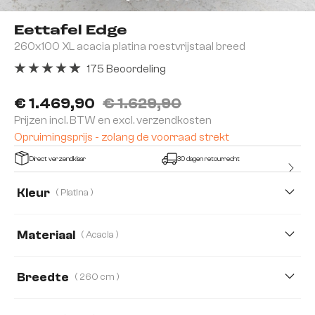
Eettafel Edge
260x100 XL acacia platina roestvrijstaal breed
175 Beoordeling
Gemiddelde waardering van 4.91 van 5 sterren
€ 1.469,90
€ 1.629,90
Prijzen incl. BTW en excl. verzendkosten
Opruimingsprijs - zolang de voorraad strekt
Direct verzendklaar
30 dagen retourrecht
Kleur
( Platina )
Materiaal
( Acacia )
Acacia
Eiken
Breedte
( 260 cm )
200 cm
220 cm
260 cm
300 cm