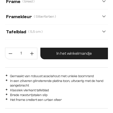
Frame
( breed )
140 cm
160 cm
180 cm
240 cm
Framekleur
( Silberfarben )
280 cm
Tafelblad
( 5,5 cm )
3,5 cm
5,5 cm
2,5 cm
4,0 cm
5,0 cm
Producthoeveelheid: Voer de gew
In het winkelmandje
Gemaakt van robuust acaciahout met unieke boomrand
In een zilveren glinsterende platina toon, uitvoerig met de hand
aangebracht
Klassiek vierkant tafelblad
Brede roestvrijstalen slip
Het frame creëert een urban sfeer