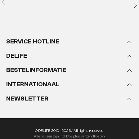
SERVICE HOTLINE
DELIFE
BESTELINFORMATIE
INTERNATIONAAL
NEWSLETTER
© DELIFE 2010 - 2026 / All rights reserved.
Alle prijzen zijn incl. btw plus
verzendkosten
.