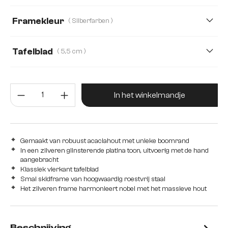
140 cm
160 cm
180 cm
240 cm
Framekleur
( Silberfarben )
280 cm
Tafelblad
( 5,5 cm )
3,5 cm
5,5 cm
2,5 cm
4,0 cm
5,0 cm
Producthoeveelheid: Voer de gew
In het winkelmandje
Gemaakt van robuust acaciahout met unieke boomrand
In een zilveren glinsterende platina toon, uitvoerig met de hand
aangebracht
Klassiek vierkant tafelblad
Smal skidframe van hoogwaardig roestvrij staal
Het zilveren frame harmonieert nobel met het massieve hout