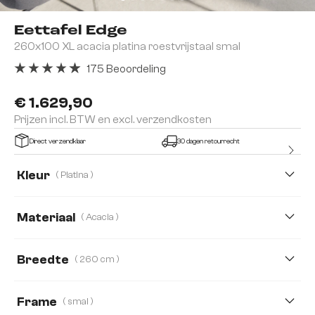
Eettafel Edge
260x100 XL acacia platina roestvrijstaal smal
175 Beoordeling
Gemiddelde waardering van 4.91 van 5 sterren
€ 1.629,90
Prijzen incl. BTW en excl. verzendkosten
Direct verzendklaar
30 dagen retourrecht
Kleur
( Platina )
Materiaal
( Acacia )
Acacia
Eiken
Breedte
( 260 cm )
200 cm
220 cm
260 cm
300 cm
Frame
( smal )