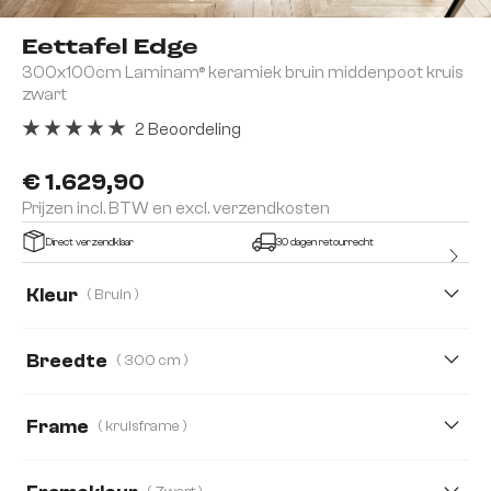
Eettafel Edge
300x100cm Laminam® keramiek bruin middenpoot kruis
zwart
2 Beoordeling
Gemiddelde waardering van 5 van 5 sterren
€ 1.629,90
Prijzen incl. BTW en excl. verzendkosten
Direct verzendklaar
30 dagen retourrecht
Kleur
( Bruin )
Breedte
( 300 cm )
200 cm
300 cm
Frame
( kruisframe )