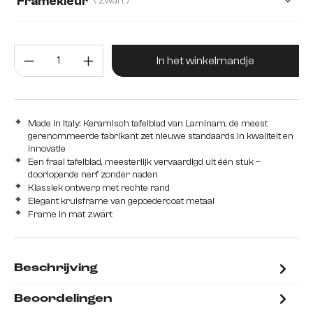
Framekleur
( Zwart )
Producthoeveelheid: Voer de gew
In het winkelmandje
Made in Italy: Keramisch tafelblad van Laminam, de meest
gerenommeerde fabrikant zet nieuwe standaards in kwaliteit en
innovatie
Een fraai tafelblad, meesterlijk vervaardigd uit één stuk –
doorlopende nerf zonder naden
Klassiek ontwerp met rechte rand
Elegant kruisframe van gepoedercoat metaal
Frame in mat zwart
Beschrijving
Beoordelingen