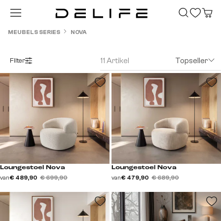
Ga naar de hoofdinhoud
MEUBELS SERIES
NOVA
11 Artikel
Topseller
Filter
Loungestoel Nova
Loungestoel Nova
van
€ 489,90
€ 699,90
van
€ 479,90
€ 689,90