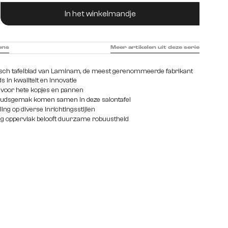
ucthoeveelheid: Voer de gewenste hoeveelhei
In het winkelmandje
ens
Meer artikelen uit deze serie
misch tafelblad van Laminam, de meest gerenommeerde fabrikant
 in kwaliteit en innovatie
l voor hete kopjes en pannen
oudsgemak komen samen in deze salontafel
ng op diverse inrichtingsstijlen
ig oppervlak belooft duurzame robuustheid