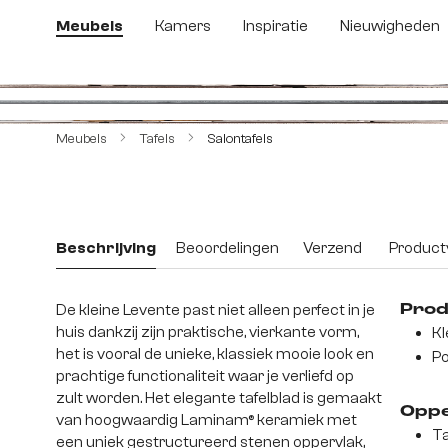
 naar de hoofdinhoud
Ga naar de zoekopdracht
Ga naar de hoofdnavigatie
Meubels
Kamers
Inspiratie
Nieuwigheden
Afbeeldingengalerij overslaan
Meubels
Tafels
Salontafels
Beschrijving
Beoordelingen
Verzend
Productv
De kleine Levente past niet alleen perfect in je
Prod
huis dankzij zijn praktische, vierkante vorm,
Kl
het is vooral de unieke, klassiek mooie look en
Po
prachtige functionaliteit waar je verliefd op
zult worden. Het elegante tafelblad is gemaakt
Oppe
van hoogwaardig Laminam® keramiek met
Ta
een uniek gestructureerd stenen oppervlak,