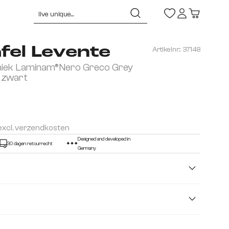
fel Levente
Artikelnr.:
37148
iek Laminam®Nero Greco Grey
 zwart
 excl. verzendkosten
Designed and developed in
30 dagen retourrecht
Germany