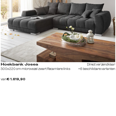
Direct verzendklaar
Hoekbank Josea
300x220 cm microvezel zwart Recamiere links
+6 beschikbare varianten
van
€ 1.619,90