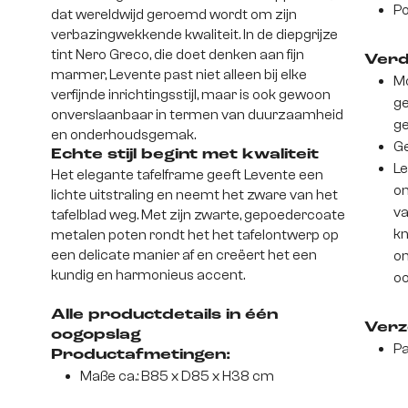
Po
dat wereldwijd geroemd wordt om zijn
verbazingwekkende kwaliteit. In de diepgrijze
tint Nero Greco, die doet denken aan fijn
Verd
marmer, Levente past niet alleen bij elke
Mo
verfijnde inrichtingsstijl, maar is ook gewoon
ge
onverslaanbaar in termen van duurzaamheid
g
en onderhoudsgemak.
Ge
Echte stijl begint met kwaliteit
Le
Het elegante tafelframe geeft Levente een
on
lichte uitstraling en neemt het zware van het
va
tafelblad weg. Met zijn zwarte, gepoedercoate
kn
metalen poten rondt het het tafelontwerp op
een delicate manier af en creëert het een
on
kundig en harmonieus accent.
oo
Alle productdetails in één
Verz
oogopslag
Pa
Productafmetingen:
Maße ca.: B85 x D85 x H38 cm