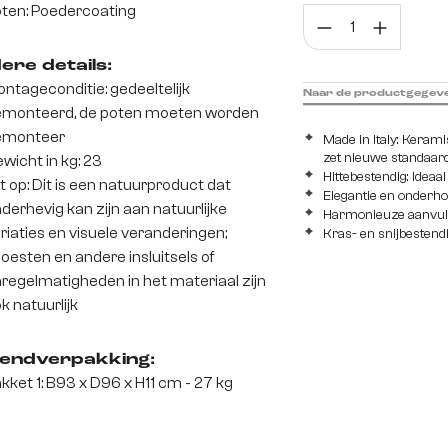
ten: Poedercoating
Prod
ere details:
ntageconditie: gedeeltelijk
Naar de productgegev
monteerd, de poten moeten worden
emonteer
Made in Italy: Kera
zet nieuwe standaards
wicht in kg: 23
Hittebestendig: Ideaa
t op: Dit is een natuurproduct dat
Elegantie en onderh
derhevig kan zijn aan natuurlijke
Harmonieuze aanvulli
riaties en visuele veranderingen;
Kras- en snijbestend
oesten en andere insluitsels of
regelmatigheden in het materiaal zijn
k natuurlijk
endverpakking:
kket 1: B93 x D96 x H11 cm - 27 kg