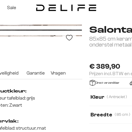
Sale
Salonta
85x85 cm keram
onderstel metaal
€ 389,90
eiligheid
Garantie
Vragen
Prijzen incl. BTW en
Direct verzendklaar
uctkleur:
Kleur
( Antraciet )
eur tafelblad: grijs
ten: Zwart
Breedte
( 85 cm )
rvlak:
85 cm
110 cm
felblad: structuur, mat