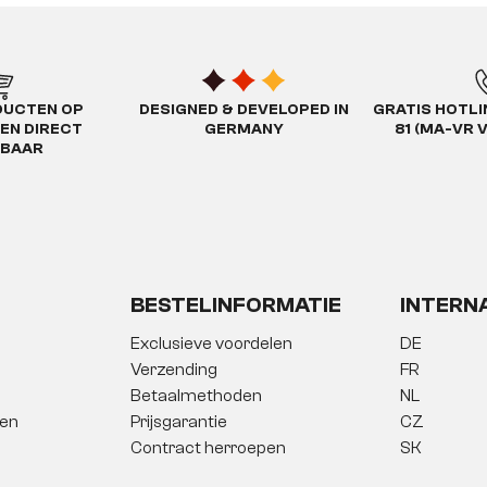
DUCTEN OP
DESIGNED & DEVELOPED IN
GRATIS HOTLIN
EN DIRECT
GERMANY
81 (MA-VR 
RBAAR
BESTELINFORMATIE
INTERN
Exclusieve voordelen
DE
Verzending
FR
Betaalmethoden
NL
gen
Prijsgarantie
CZ
Contract herroepen
SK