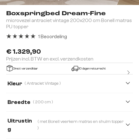
Boxspringbed Dream-Fine
microvezel antraciet vintage 200x200 cm Bonell matras
PU topper
1 Beoordeling
Gemiddelde waardering van 5 van 5 sterren
€ 1.329,90
Prijzen incl. BTW en excl. verzendkosten
Direct verzendklaar
30 dagen retourrecht
Kleur
( Antraciet Vintage )
Breedte
( 200 cm )
160 cm
180 cm
200 cm
120 cm
Uitrustin
( met Bonell veerkern matras en shuim topper
140 cm
)
g