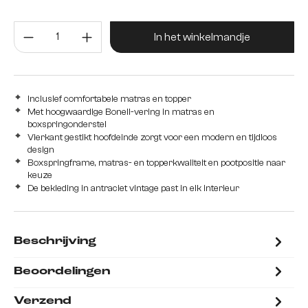
met Bonell veerkern matras en shuim topper
Producthoeveelheid: Voer de gew
met pocketveren matras H2/H3 en Visco topper
In het winkelmandje
Inclusief comfortabele matras en topper
Met hoogwaardige Bonell-vering in matras en
boxspringonderstel
Vierkant gestikt hoofdeinde zorgt voor een modern en tijdloos
design
Boxspringframe, matras- en topperkwaliteit en pootpositie naar
keuze
De bekleding in antraciet vintage past in elk interieur
Beschrijving
Beoordelingen
Verzend