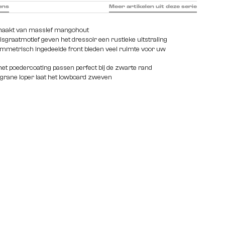
ens
Meer artikelen uit deze serie
aakt van massief mangohout
graatmotief geven het dressoir een rustieke uitstraling
ymmetrisch ingedeelde front bieden veel ruimte voor uw
et poedercoating passen perfect bij de zwarte rand
ligrane loper laat het lowboard zweven