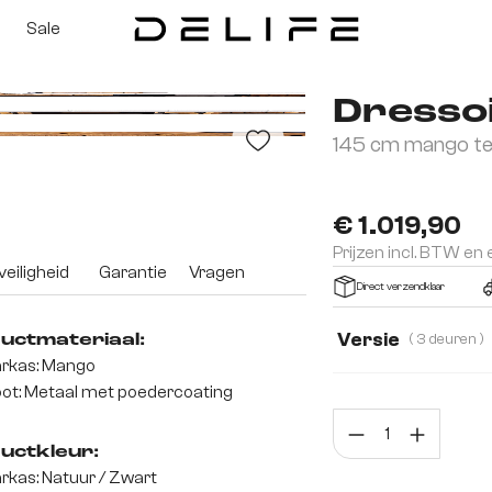
Sale
Dresso
145 cm mango te
3D
€ 1.019,90
Prijzen incl. BTW en
eiligheid
Garantie
Vragen
Direct verzendklaar
Versie
( 3 deuren )
uctmateriaal:
rkas: Mango
2 deuren, 3 schuif
ot: Metaal met poedercoating
Prod
uctkleur:
rkas: Natuur / Zwart