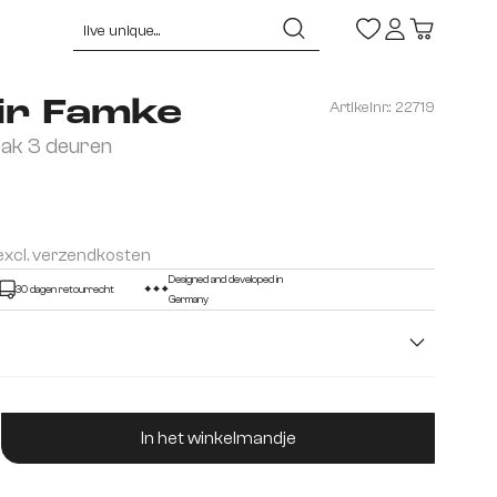
ir Famke
Artikelnr.:
22719
ak 3 deuren
 excl. verzendkosten
Designed and developed in
30 dagen retourrecht
Germany
laden
2 deuren, 4 vakjes
3 deuren
ucthoeveelheid: Voer de gewenste hoeveelhei
In het winkelmandje