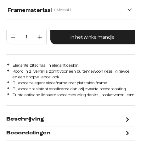
Framemateriaal
( Metaal )
Metaal
Hout
roestvrij staal
Producthoeveelheid: Voer de gew
In het winkelmandje
Elegante zitschaal in elegant design
Koord in zilvergrijs zorgt voor een buitengewoon gezellig gevoel
en een onopvallende look
Bijzonder elegant sledeframe met platstalen frame
Bijzonder resistent stoelframe dankzij zwarte poedercoating
Puntelastische lichaamsondersteuning dankzij pocketveren kern
Beschrijving
Beoordelingen