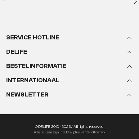
SERVICE HOTLINE
DELIFE
BESTELINFORMATIE
INTERNATIONAAL
NEWSLETTER
© DELIFE 2010 - 2026 / All rights reserved.
Alle prijzen zijn incl. btw plus
verzendkosten
.