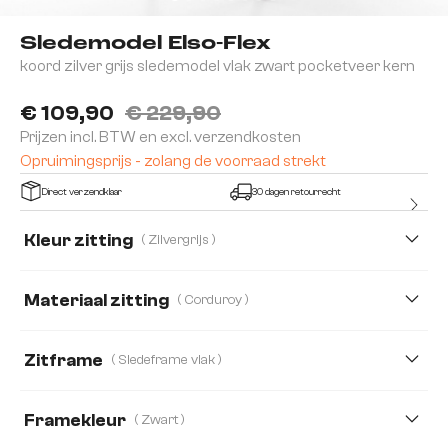
Sledemodel Elso-Flex
koord zilver grijs sledemodel vlak zwart pocketveer kern
€ 109,90
€ 229,90
Prijzen incl. BTW en excl. verzendkosten
Opruimingsprijs - zolang de voorraad strekt
Direct verzendklaar
30 dagen retourrecht
Kleur zitting
( Zilvergrijs )
Materiaal zitting
( Corduroy )
Corduroy
Echt Leder
Microvezelmateriaal
Zitframe
( Sledeframe vlak )
Framekleur
( Zwart )