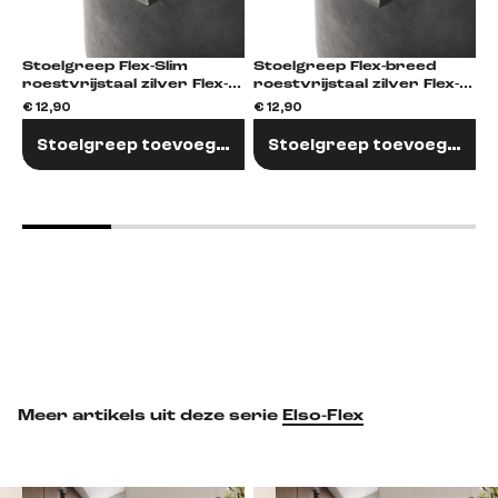
Stoelgreep Flex-Slim
Stoelgreep Flex-breed
S
roestvrijstaal zilver Flex-
roestvrijstaal zilver Flex-
Rund
Flach
€ 12,90
€ 12,90
€
Stoelgreep toevoegen
Stoelgreep toevoegen
Meer artikels uit deze serie
Elso-Flex