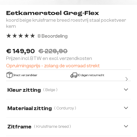
Eetkamerstoel Greg-Flex
koord beige kruisframe breed roestvrij staal pocketveer
kern
8 Beoordeling
Gemiddelde waardering van 5 van 5 sterren
€ 149,90
€ 229,90
Prijzen incl. BTW en excl. verzendkosten
Opruimingsprijs - zolang de voorraad strekt
Direct verzendklaar
30 dagen retourrecht
Kleur zitting
( Beige )
Materiaal zitting
( Corduroy )
Corduroy
Microvezelmateriaal
Bouclé Soft
Zitframe
( Kruisframe breed )
Echt Leder