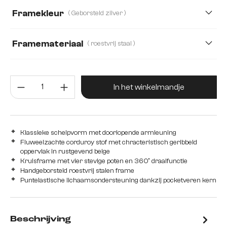
Framekleur
( Geborsteld zilver )
Microvezel/bouclé, Microvezelmateriaal
Plüsch
Strukturstoff Soft
Teddystoff
Webstoff Soft
Framemateriaal
( roestvrij staal )
roestvrij staal
Edelstahl graphit
Hout
Producthoeveelheid: Voer de gew
Metaal
In het winkelmandje
Klassieke schelpvorm met doorlopende armleuning
Fluweelzachte corduroy stof met chracteristisch geribbeld
oppervlak in rustgevend beige
Kruisframe met vier stevige poten en 360° draaifunctie
Handgeborsteld roestvrij stalen frame
Puntelastische lichaamsondersteuning dankzij pocketveren kern
Beschrijving