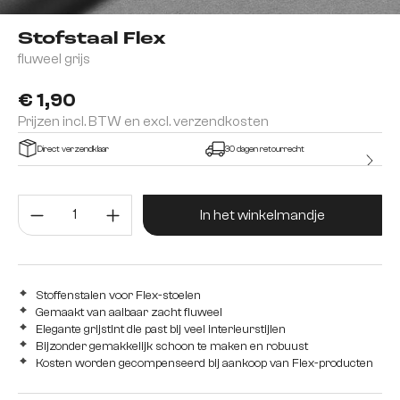
Stofstaal Flex
fluweel grijs
€ 1,90
Prijzen incl. BTW en excl. verzendkosten
Direct verzendklaar
30 dagen retourrecht
Producthoeveelheid: Voer de gew
In het winkelmandje
Stoffenstalen voor Flex-stoelen
Gemaakt van aaibaar zacht fluweel
Elegante grijstint die past bij veel interieurstijlen
Bijzonder gemakkelijk schoon te maken en robuust
Kosten worden gecompenseerd bij aankoop van Flex-producten