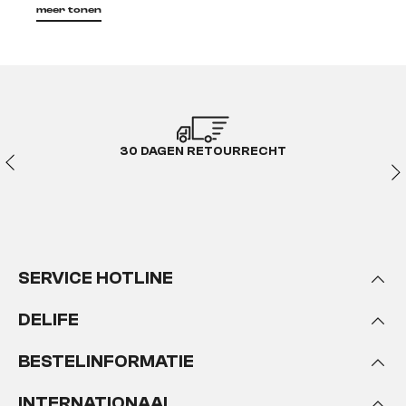
meer tonen
Ziet eruit als leer, voelt aan als leer, maar is geen
dierenhuid. Lederimitaties zijn kunstmatige
materialen zoals polyvinylchloride (kortweg PVC) die
nu zowel het uiterlijk als het gevoel bijna perfect
nabootsen. Naast de kostenfactor heeft het
materiaal ook andere voordelen.
30 DAGEN RETOURRECHT
De voordelen van imitatieleer
Vergeleken met echt leer is imitatieleer veel
gemakkelijker en veelzijdiger om mee te werken. Of
SERVICE HOTLINE
het nu gaat om een stoel, bank of fauteuil - het
materiaal in edele optiek krijgt elke ronding zonder
DELIFE
rimpels.
BESTELINFORMATIE
Naast de verschillende toepassingsgebieden kan
ook het uiterlijk van de tegenhanger van echt leder
INTERNATIONAAL