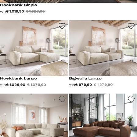
Hoekbank Sirpio
van
€ 1.019,90
€ 1.329,90
Hoekbank Lanzo
Big-sofa Lanzo
van
€ 1.029,90
€ 1.379,90
van
€ 979,90
€ 1.279,90