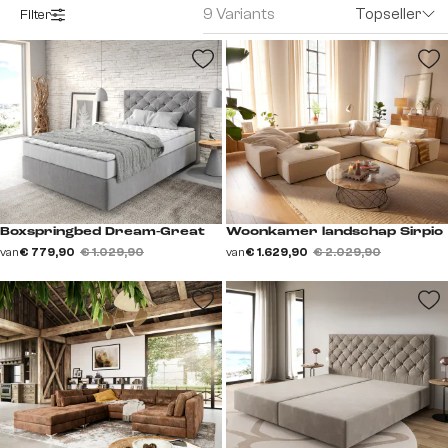
9 Variants
Topseller
Filter
Boxspringbed Dream-Great
Woonkamer landschap Sirpio
van
€ 779,90
€ 1.029,90
van
€ 1.629,90
€ 2.029,90