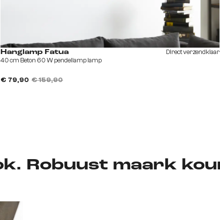
Direct verzendklaar
Hanglamp Fatua
40 cm Beton 60 W pendellamp lamp
€ 79,90
€ 159,90
ok. Robuust maark kou