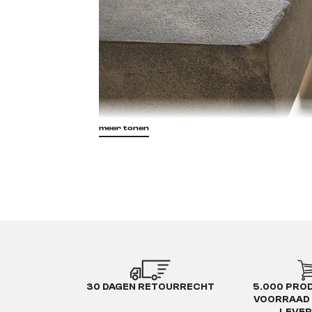
meer tonen
Meubeloppervlakken in betonlook zijn zeer t
meestal eenvoudige, lineaire karakter voor
uitstraling. In de juiste combinatie kan een b
gevallen kan het gebruikt worden als een ge
optisch en haptisch oppervlaktedesign is du
waarin men zijn model giet.
De grote voordelen van meubeloppervlakken
materiaal liggen voor de hand: meubels die
wat een variant van echt beton zou wegen. D
30 DAGEN RETOURRECHT
5.000 PRO
onverwoestbaarheid waarvoor beton zo graag
VOORRAAD 
worden gecompenseerd door een optische 