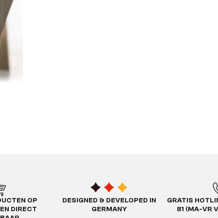
rendy. Ze stralen weerstand en robuustheid uit. Het
komt dat u zich overweldigd voelt door de koele
etonnen look zelfs uitnodigend en huiselijk zijn - in andere
richte onderbreking in het interieurontwerp. Beton als
s even flexibel in zijn mogelijkheden als de vormen
 die alleen gebaseerd zijn op de indruk van het ruwe
 gebaseerd zijn op beton wegen slechts een fractie van
e verliezen zijn ook snel aan het licht gekomen: de
DUCTEN OP
DESIGNED & DEVELOPED IN
GRATIS HOTLIN
 wordt gecrediteerd, kan niet altijd in dezelfde mate
EN DIRECT
GERMANY
81 (MA-VR 
vervanging.