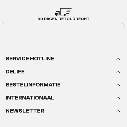
exclusieve modulaire sofa's
Clovis in XL-formaat
30 DAGEN RETOURRECHT
Het is niet ongewoon dat de aankoop van een sofa
wordt gedwarsboomd door de realisatie dat de
ruimte tussen de twee lange zijden van de U-
vormige sofa gewoon te smal is voor de plaatsing
SERVICE HOTLINE
van een grotere salontafel. Als u graag een film- of
seriemarathon houdt met vrienden, vaak voor de
DELIFE
TV eet of verre familieleden moet vermaken met
koffie en gebak, kunt u meestal niet zonder een
BESTELINFORMATIE
grote salontafel. Zou het dan niet geweldig zijn als er
een woonlandschap zou zijn dat met een eenvoudig
modulair systeem kan worden uitgebreid, zodat er in
INTERNATIONAAL
het midden een aantrekkelijk grote woonkamertafel
kan staan? Ja, dat dachten wij ook en daarom
NEWSLETTER
hebben wij het prachtige
Clovis woonlandschap
in XL
formaat voor u samengesteld. Deze