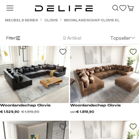
Ga naar de hoofdinhoud
MEUBELS SERIES
CLOVIS
WOONLANDSCHAP CLOVIS XL
9 Artikel
Topseller
Filter
Woonlandschap Clovis
Woonlandschap Clovis
€ 1.529,90
€ 1.919,90
van
€ 1.819,90