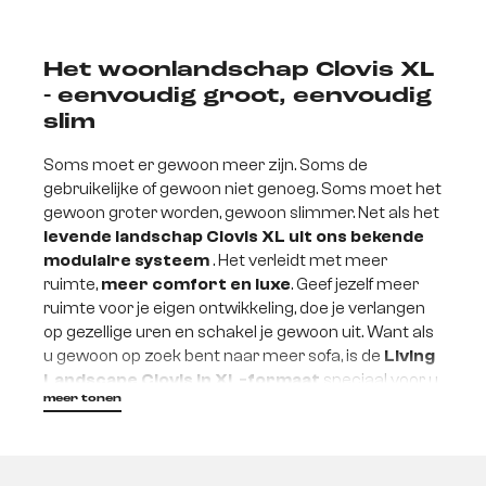
Het woonlandschap Clovis XL
- eenvoudig groot, eenvoudig
slim
Soms moet er gewoon meer zijn. Soms de
gebruikelijke of gewoon niet genoeg. Soms moet het
gewoon groter worden, gewoon slimmer. Net als het
levende landschap Clovis XL uit ons bekende
modulaire systeem
. Het verleidt met meer
ruimte,
meer comfort en luxe
. Geef jezelf meer
ruimte voor je eigen ontwikkeling, doe je verlangen
op gezellige uren en schakel je gewoon uit. Want als
u gewoon op zoek bent naar meer sofa, is de
Living
Landscape Clovis in XL-formaat
speciaal voor u
meer tonen
gemaakt.
Gewoon buitengewoon - de