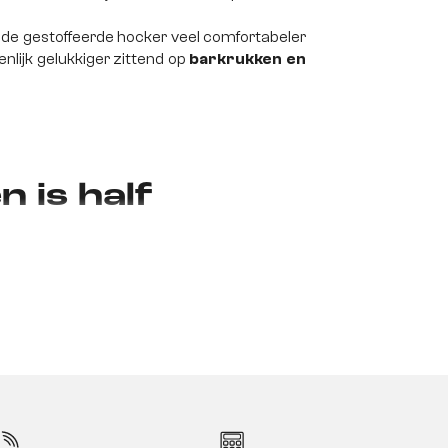
 de gestoffeerde hocker veel comfortabeler
nlijk gelukkiger zittend op
barkrukken en
 is half
nu is om bezoek te ontvangen en gezellige
e gezin op een mooie, lange zondag. Het
bel meubilair waar geen woonkamer compleet
cht, heeft onderweg drie vrienden ontmoet en
ai zou zijn om de finale met z'n tweeën te
nu al hun nieuwe vriendjes voorstellen - op
en sofa en twee fauteuils al snel niet meer
or hun geringe afmetingen en het feit dat ze