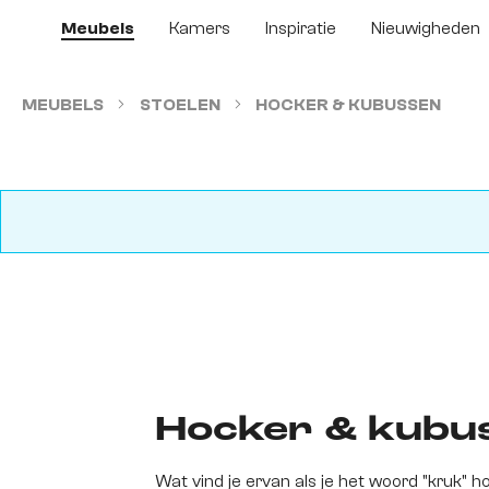
 naar de hoofdinhoud
Ga naar de zoekopdracht
Ga naar de hoofdnavigatie
Meubels
Kamers
Inspiratie
Nieuwigheden
MEUBELS
STOELEN
HOCKER & KUBUSSEN
Hocker & kubus
Wat vind je ervan als je het woord "kruk" 