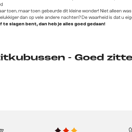
rd
r toen, maar toen gebeurde dit kleine wonder! Niet alleen was
gelukkiger dan op vele andere nachten? De waarheid is dat u eige
af te slagen bent, dan heb je alles goed gedaan!
itkubussen - Goed zitten
 moet voldoende en comfortabele zitplaatsen hebben, of het 
angename sfeer, of om gewoon lekker te luieren met het hel
hten komt zal in de meeste gevallen een sofa zijn - comforta
lijkt te zijn dan verwacht? De vriend die je op de koffie verwa
een 3-zits kruk. De vriend van de voetbalclub dacht dat het sa
 kinderen hebben al spelend nieuwe kennissen gemaakt en willen 
apje drinken aan de eettafel. Wie deze zaken kent, weet dat e
. Zitkrukken zijn een praktische oplossing voor dit probleem. Do