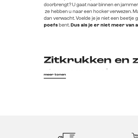
doorbrengt? U gaat naar binnen en jamme
ze hebben u naar een hocker verwezen. Maa
dan verwacht. Voelde je je niet een beetje 
poefs
bent.
Dus als je er niet meer van 
Zitkrukken en z
gewonnen!
meer tonen
Het is geen groot geheim: elke woonkamer
uurtjes samen door te brengen in een a
gebruikelijke meubilair dat hier in gedac
zonder is. Maar wat als het bezoek groter b
spontaan meegebracht - geen probleem met 
zien, dus bracht hij het hele team mee. De
een zitkrukje kan iedereen voorlopig een s
volstaan om alle gasten tevreden te stellen