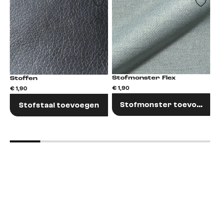
Stofmonster Flex
Stoffen
€ 1,90
€ 
€ 1,90
Stofmonster toevoegen
Stofstaal toevoegen