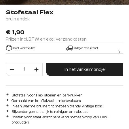
Stofstaal Flex
bruin antiek
€ 1,90
Prijzen incl. BTW en excl. verzendkosten
Direct verzendklaar
30 dagen retourrecht
Producthoeveelheid: Voer de gew
In het winkelmandje
Stofstaal voor Flex stoelen en barkrukken
Gemaakt van knuffelzacht microvelours
In een warme bruine tint met een trendy vintage look
Bijzonder gemakkelijk te reinigen en robuust
Kosten voor staal wordt berekend met aankoop van Flex-
producten