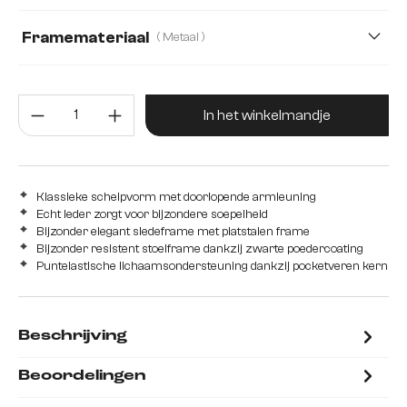
Strukturstoff Soft
Teddystoff
Webstoff Soft
Framemateriaal
( Metaal )
Metaal
Edelstahl graphit
Hout
Producthoeveelheid: Voer de gew
roestvrij staal
In het winkelmandje
Klassieke schelpvorm met doorlopende armleuning
Echt leder zorgt voor bijzondere soepelheid
Bijzonder elegant sledeframe met platstalen frame
Bijzonder resistent stoelframe dankzij zwarte poedercoating
Puntelastische lichaamsondersteuning dankzij pocketveren kern
Beschrijving
Beoordelingen