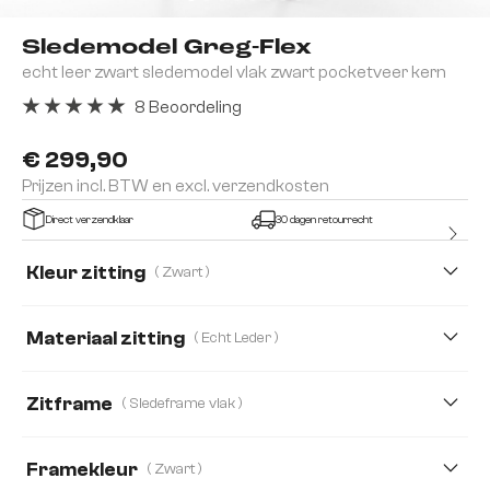
Sledemodel Greg-Flex
echt leer zwart sledemodel vlak zwart pocketveer kern
8 Beoordeling
Gemiddelde waardering van 5 van 5 sterren
€ 299,90
Prijzen incl. BTW en excl. verzendkosten
Direct verzendklaar
30 dagen retourrecht
Kleur zitting
( Zwart )
Materiaal zitting
( Echt Leder )
Echt Leder
Bouclé Soft
Corduroy
Zitframe
( Sledeframe vlak )
Microvezel/bouclé, Microvezelmateriaal
Framekleur
( Zwart )
Microvezelmateriaal
Plüsch