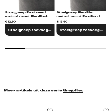
Stoelgreep Flex-breed
Stoelgreep Flex-Slim
S
metaal zwart Flex-Flach
metaal zwart Flex-Rund
ro
F
€ 12,90
€ 12,90
€
Stoelgreep toevoegen
Stoelgreep toevoegen
Meer artikels uit deze serie
Greg-Flex