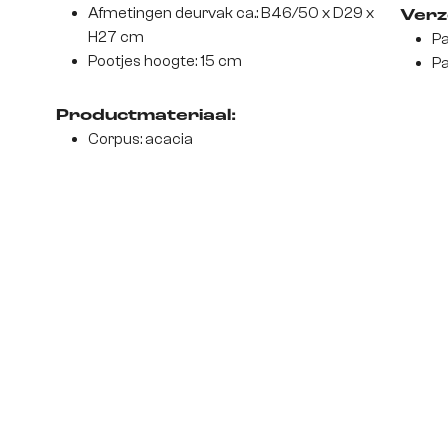
Afmetingen deurvak ca.: B46/50 x D29 x
Verz
H27 cm
Pa
Pootjes hoogte: 15 cm
Pa
Productmateriaal:
Corpus: acacia