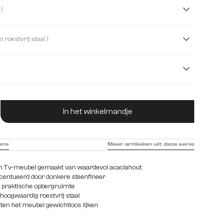
( 200 cm )
cm
175 cm
240 cm
( Poot V-vorm roestvrij staal )
, 3 schuiflade
2 deuren, 1 vak, 1 schuifladen
ucthoeveelheid: Voer de gewenste hoeveelhei
 1 middenvak
2 deuren, 2 laden, 1 vak
In het winkelmandje
laden
2 vakken, 4 schuiflade
3 deuren
ens
Meer artikelen uit deze serie
gn Tv-meubel gemaakt van waardevol acaciahout
entueerd door donkere steenfineer
r praktische opbergruimte
 hoogwaardig roestvrij staal
aten het meubel gewichtloos lijken