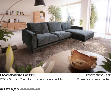
Direct verzendklaar
Hoekbank Sottil
290 x 165cm Chenille grijs recamiere rechts
+2 beschikbare varianten
€ 1.279,90
€ 2.829,90