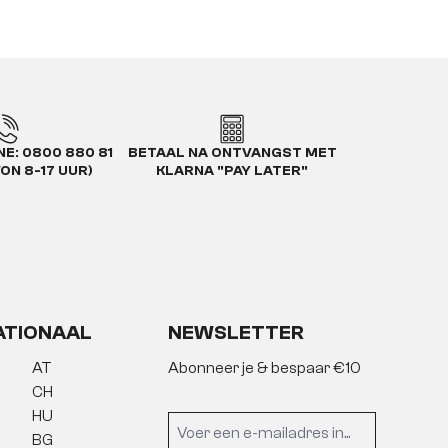
E: 0800 880 81
BETAAL NA ONTVANGST MET
VON 8-17 UUR)
KLARNA "PAY LATER"
ATIONAAL
NEWSLETTER
AT
Abonneer je & bespaar €10
CH
HU
BG