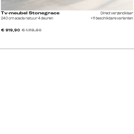
Direct verzendklaar
Tv-meubel Stonegrace
240 cm acacia natuur 4 deuren
+11 beschikbare varianten
€ 919,90
€ 1.119,90