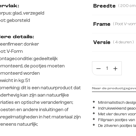
Breedte
rvlak:
rpus: glad, verzegeld
200 cm
145 
ot: geborsteld
Frame
ere details:
Versie
( 4 deuren )
eenfirneer: donker
ot: V-Form
4 deuren
1 vak
ntageconditie: gedeeltelijk
Prod
monteerd, de pootjes moeten
2 deuren, 2 laden,
emonteerd worden
wicht in kg: 51
2 deuren, 2 schuif
merking: dit is een natuurproduct dat
Naar de productgegev
derhevig kan zijn aan natuurlijke
riaties en optische veranderingen;
Minimalistisch desi
Indrukwekkend geacc
oesten en andere insluitingen of
Met vier deuren voo
regelmatigheden in het materiaal zijn
Filigraan pootjes van
eneens natuurlijk;
De zilveren pootjes l