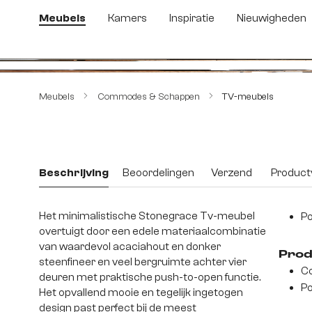
 naar de hoofdinhoud
Ga naar de zoekopdracht
Ga naar de hoofdnavigatie
Meubels
Kamers
Inspiratie
Nieuwigheden
Afbeeldingengalerij overslaan
Meubels
Commodes & Schappen
TV-meubels
Beschrijving
Beoordelingen
Verzend
Productv
Het minimalistische Stonegrace Tv-meubel
Po
overtuigt door een edele materiaalcombinatie
van waardevol acaciahout en donker
Prod
steenfineer en veel bergruimte achter vier
Co
deuren met praktische push-to-open functie.
Po
Het opvallend mooie en tegelijk ingetogen
design past perfect bij de meest