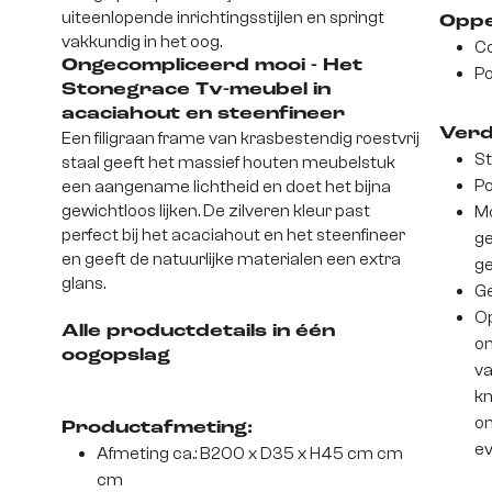
uiteenlopende inrichtingsstijlen en springt
Oppe
vakkundig in het oog.
Co
Ongecompliceerd mooi - Het
Po
Stonegrace Tv-meubel in
acaciahout en steenfineer
Verd
Een filigraan frame van krasbestendig roestvrij
St
staal geeft het massief houten meubelstuk
Po
een aangename lichtheid en doet het bijna
gewichtloos lijken. De zilveren kleur past
Mo
perfect bij het acaciahout en het steenfineer
ge
en geeft de natuurlijke materialen een extra
g
glans.
Ge
Op
Alle productdetails in één
on
oogopslag
va
kn
on
Productafmeting:
ev
Afmeting ca.: B200 x D35 x H45 cm cm
cm