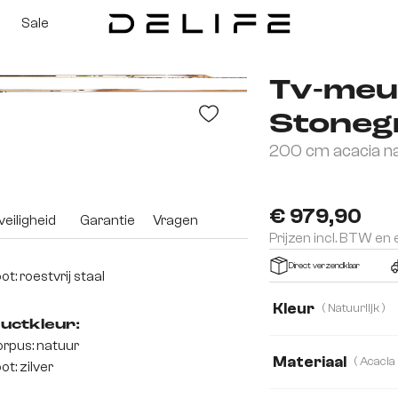
Sale
Tv-meu
Stoneg
200 cm acacia na
3D
€ 979,90
eiligheid
Garantie
Vragen
Prijzen incl. BTW en
Direct verzendklaar
ot: roestvrij staal
Kleur
( Natuurlijk )
uctkleur:
rpus: natuur
Materiaal
ot: zilver
Acacia
Eiken