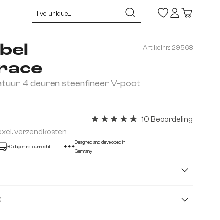
bel
Artikelnr.:
29568
race
tuur 4 deuren steenfineer V-poot
10 Beoordeling
Gemiddelde waardering van 4.8 van 5
 excl. verzendkosten
Designed and developed in
30 dagen retourrecht
Germany
( Acacia )