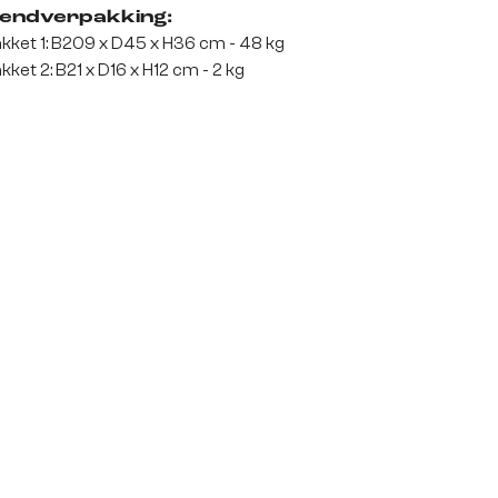
endverpakking:
kket 1: B209 x D45 x H36 cm - 48 kg
kket 2: B21 x D16 x H12 cm - 2 kg