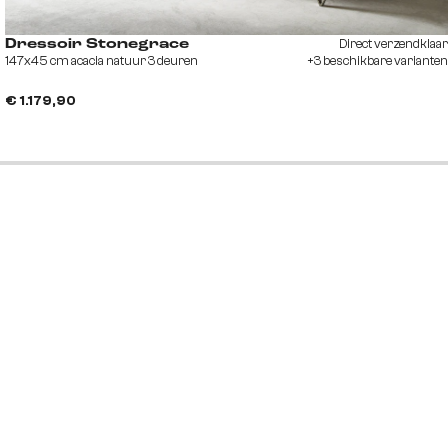
Direct verzendklaar
Dressoir Stonegrace
147x45 cm acacia natuur 3 deuren
+3 beschikbare varianten
€ 1.179,90