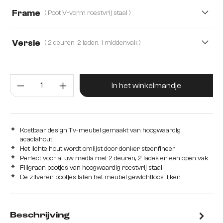
240 cm
145 cm
175 cm
200 cm
Frame
( Poot V-vorm roestvrij staal )
Versie
( 2 deuren, 2 laden, 1 middenvak )
2 deuren, 2 laden, 1 middenvak
Producthoeveelheid: Voer de gew
2 deuren, 2 laden, 1 vak
2 vakken, 4 schuiflade
In het winkelmandje
1 vak, 3 schuiflade
2 deuren, 1 vak, 1 schuifladen
2 deuren, 2 schuifladen
3 deuren
4 deuren
Kostbaar design Tv-meubel gemaakt van hoogwaardig
acaciahout
Het lichte hout wordt omlijst door donker steenfineer
Perfect voor al uw media met 2 deuren, 2 lades en een open vak
Filigraan pootjes van hoogwaardig roestvrij staal
De zilveren pootjes laten het meubel gewichtloos lijken
Beschrijving