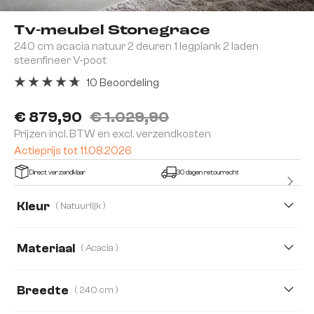
Tv-meubel Stonegrace
240 cm acacia natuur 2 deuren 1 legplank 2 laden
steenfineer V-poot
10 Beoordeling
Gemiddelde waardering van 4.8 van 5 sterren
€ 879,90
€ 1.029,90
Prijzen incl. BTW en excl. verzendkosten
Actieprijs tot 11.08.2026
Direct verzendklaar
30 dagen retourrecht
Kleur
( Natuurlijk )
Materiaal
( Acacia )
Acacia
Eiken
Breedte
( 240 cm )