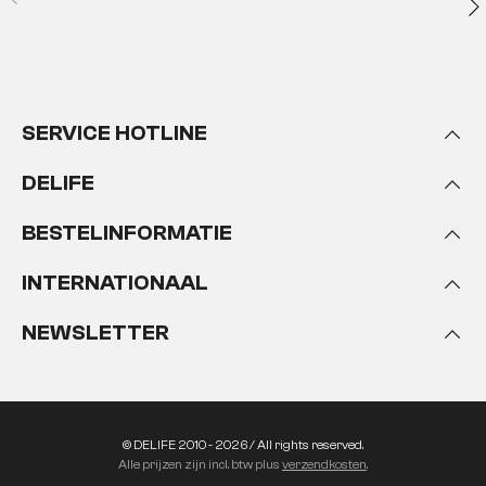
SERVICE HOTLINE
DELIFE
BESTELINFORMATIE
INTERNATIONAAL
NEWSLETTER
© DELIFE 2010 - 2026 / All rights reserved.
Alle prijzen zijn incl. btw plus
verzendkosten
.