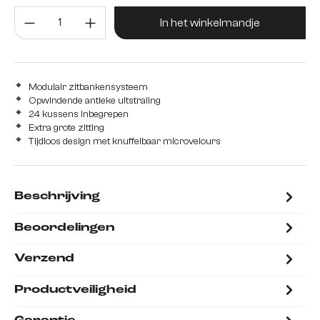
Producthoeveelheid: Voer de gew
In het winkelmandje
Modulair zitbankensysteem
Opwindende antieke uitstraling
24 kussens inbegrepen
Extra grote zitting
Tijdloos design met knuffelbaar microvelours
Beschrijving
Beoordelingen
Verzend
Productveiligheid