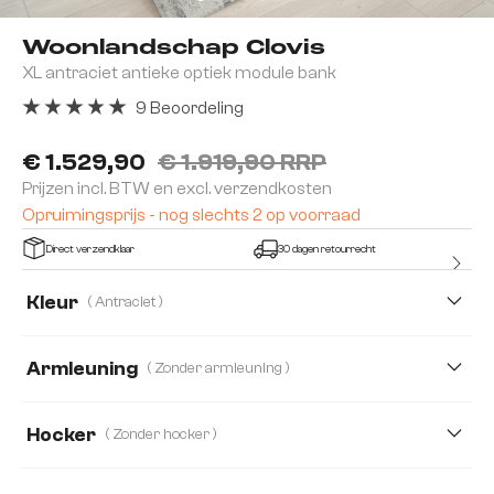
Woonlandschap Clovis
XL antraciet antieke optiek module bank
9 Beoordeling
Gemiddelde waardering van 5 van 5 sterren
€ 1.529,90
€ 1.919,90 RRP
Prijzen incl. BTW en excl. verzendkosten
Opruimingsprijs - nog slechts 2 op voorraad
Direct verzendklaar
30 dagen retourrecht
Kleur
( Antraciet )
Armleuning
( Zonder armleuning )
Zonder armleuning
Met armleuning
Hocker
( Zonder hocker )
Zonder hocker
met hocker