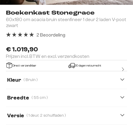
Boekenkast Stonegrace
60x180 cm acacia bruin steenfineer 1 deur 2 laden V-poot
zwart
2 Beoordeling
Gemiddelde waardering van 5 van 5 sterren
€ 1.019,90
Prijzen incl. BTW en excl. verzendkosten
Direct verzendklaar
30 dagen retourrecht
Kleur
( Bruin )
Breedte
( 55 cm )
55 cm
115 cm
Versie
( 1 deur, 2 schuifladen )
1 deur, 2 schuifladen
2 deuren, 4 schuifladen