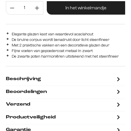
Producthoeveelheid: Voer de gew
In het winkelmandje
Elegante glazen kast van waardevol acaciahout
De bruine corpus wordt benadrukt door licht steenfineer
Met 2 praktische vakken en een decoratieve glazen deur
Fijne voeten van gepoedercoat metaal in zwart
De zwarte poten harmoniëren uitstekend met het steenfineer
Beschrijving
Beoordelingen
Verzend
Productveiligheid
Garantie