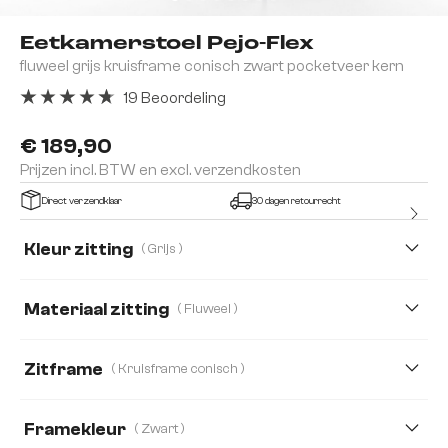
Eetkamerstoel Pejo-Flex
fluweel grijs kruisframe conisch zwart pocketveer kern
19 Beoordeling
Gemiddelde waardering van 4.84 van 5 sterren
€ 189,90
Prijzen incl. BTW en excl. verzendkosten
Direct verzendklaar
30 dagen retourrecht
Kleur zitting
( Grijs )
Materiaal zitting
( Fluweel )
Fluweel
Microvezelmateriaal
Zitframe
( Kruisframe conisch )
Strukturstoff Soft
Boucle
Bouclé Soft
Framekleur
( Zwart )
Chenille
Corduroy
Echt Leder