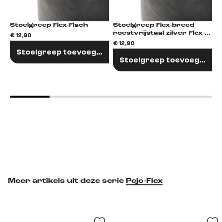
Stoelgreep Flex-Flach
Stoelgreep Flex-breed
roestvrijstaal zilver Flex-
€ 12,90
€
Flach
€ 12,90
Stoelgreep toevoegen
Stoelgreep toevoegen
Meer artikels uit deze serie
Pejo-Flex