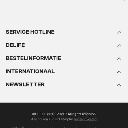
SERVICE HOTLINE
DELIFE
BESTELINFORMATIE
INTERNATIONAAL
NEWSLETTER
© DELIFE 2010 - 2026 / All rights reserved.
Alle prijzen zijn incl. btw plus
verzendkosten
.