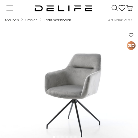
Ga naar de hoofdinhoud
Meubels
Stoelen
Eetkamerstoelen
Artikelnr.: 21755
Afbeeldingengalerij overslaan
3D