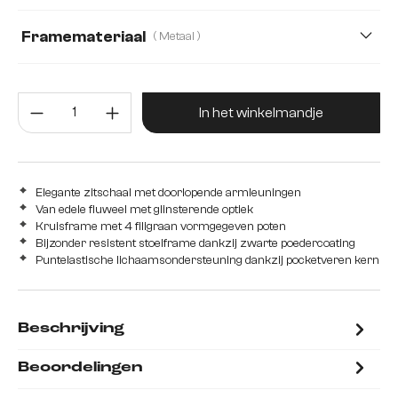
Microvezel/bouclé, Microvezelmateriaal
Framemateriaal
( Metaal )
Mikrofaser/Bouclé
Plüsch
Teddystoff
Metaal
Edelstahl graphit
Eiche
Hout
Producthoeveelheid: Voer de gew
Webstoff Soft
roestvrij staal
In het winkelmandje
Elegante zitschaal met doorlopende armleuningen
Van edele fluweel met glinsterende optiek
Kruisframe met 4 filigraan vormgegeven poten
Bijzonder resistent stoelframe dankzij zwarte poedercoating
Puntelastische lichaamsondersteuning dankzij pocketveren kern
Beschrijving
Beoordelingen