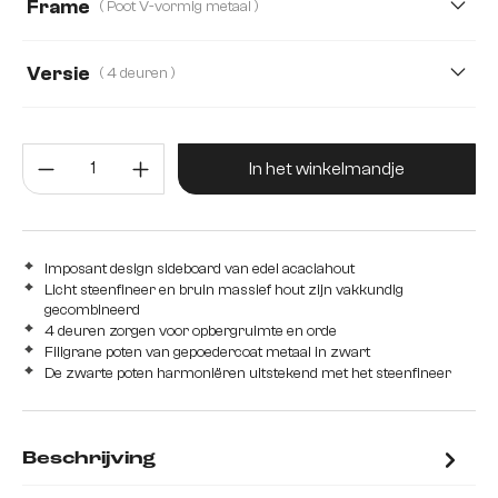
Frame
( Poot V-vormig metaal )
Versie
( 4 deuren )
4 deuren
2 deuren, 3 schuifladen
3 deuren
Producthoeveelheid: Voer de gew
4 deuren, 1 vak
In het winkelmandje
Imposant design sideboard van edel acaciahout
Licht steenfineer en bruin massief hout zijn vakkundig
gecombineerd
4 deuren zorgen voor opbergruimte en orde
Filigrane poten van gepoedercoat metaal in zwart
De zwarte poten harmoniëren uitstekend met het steenfineer
Beschrijving