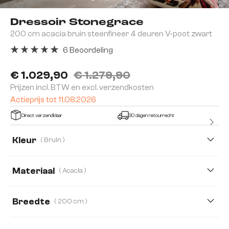
Dressoir Stonegrace
200 cm acacia bruin steenfineer 4 deuren V-poot zwart
6 Beoordeling
Gemiddelde waardering van 5 van 5 sterren
€ 1.029,90
€ 1.279,90
Prijzen incl. BTW en excl. verzendkosten
Actieprijs tot 11.08.2026
Direct verzendklaar
30 dagen retourrecht
Kleur
( Bruin )
Materiaal
( Acacia )
Acacia
Eiken
Breedte
( 200 cm )
200 cm
145 cm
175 cm