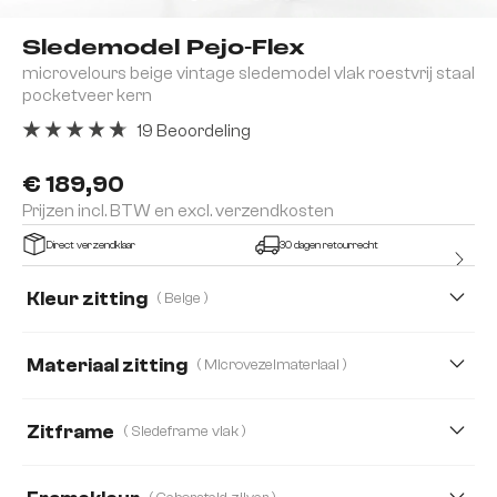
Sledemodel Pejo-Flex
microvelours beige vintage sledemodel vlak roestvrij staal
pocketveer kern
19 Beoordeling
Gemiddelde waardering van 4.84 van 5 sterren
€ 189,90
Prijzen incl. BTW en excl. verzendkosten
Direct verzendklaar
30 dagen retourrecht
Kleur zitting
( Beige )
Materiaal zitting
( Microvezelmateriaal )
Bouclé Soft
Corduroy
Microvezelmateriaal
Zitframe
( Sledeframe vlak )
Teddystoff
Webstoff Soft
Boucle
Chenille