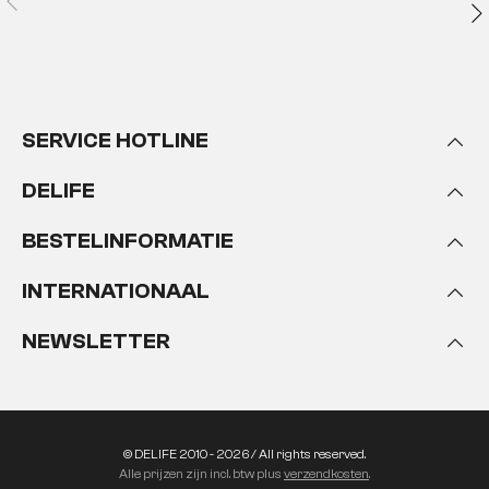
SERVICE HOTLINE
DELIFE
BESTELINFORMATIE
INTERNATIONAAL
NEWSLETTER
© DELIFE 2010 - 2026 / All rights reserved.
Alle prijzen zijn incl. btw plus
verzendkosten
.