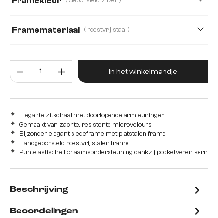
Framekleur
( Geborsteld zilver )
Echt Leder
Fluweel
Microvezel/bouclé, Microvezelmateriaal
Framemateriaal
( roestvrij staal )
Mikrofaser/Bouclé
Plüsch
Strukturstoff Soft
roestvrij staal
Edelstahl graphit
Eiche
Producthoeveelheid: Voer de gew
Hout
Metaal
In het winkelmandje
Elegante zitschaal met doorlopende armleuningen
Gemaakt van zachte, resistente microvelours
Bijzonder elegant sledeframe met platstalen frame
Handgeborsteld roestvrij stalen frame
Puntelastische lichaamsondersteuning dankzij pocketveren kern
Beschrijving
Beoordelingen