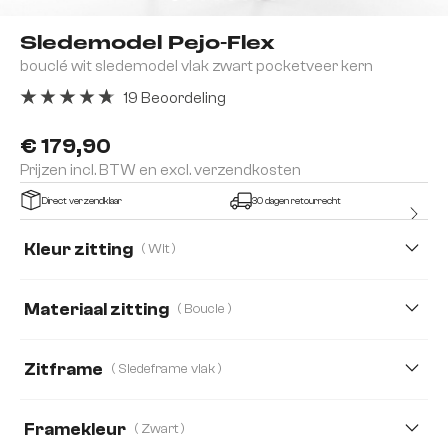
Sledemodel Pejo-Flex
bouclé wit sledemodel vlak zwart pocketveer kern
19 Beoordeling
Gemiddelde waardering van 4.84 van 5 sterren
€ 179,90
Prijzen incl. BTW en excl. verzendkosten
Direct verzendklaar
30 dagen retourrecht
Kleur zitting
( Wit )
Materiaal zitting
( Boucle )
Boucle
Bouclé Soft
Chenille
Corduroy
Zitframe
( Sledeframe vlak )
Echt Leder
Fluweel
Framekleur
( Zwart )
Microvezel/bouclé, Microvezelmateriaal