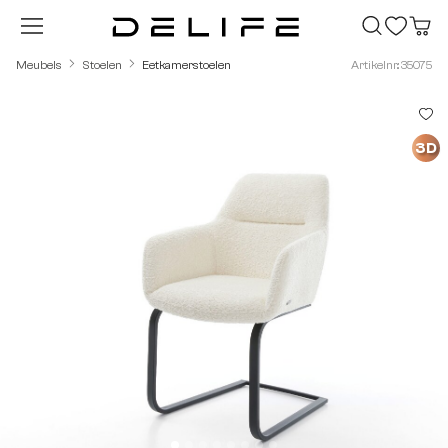
Ga naar de hoofdinhoud
Meubels
Stoelen
Eetkamerstoelen
Artikelnr.: 35075
Afbeeldingengalerij overslaan
3D