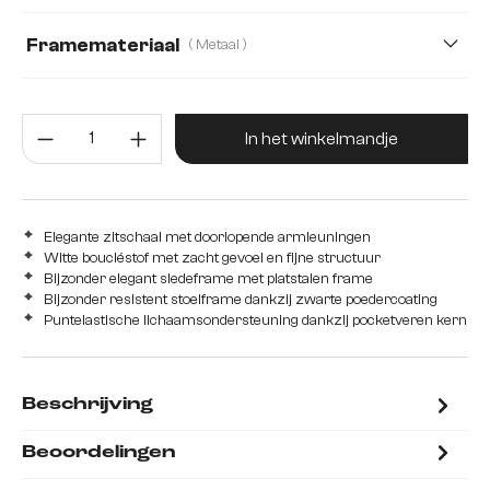
Microvezelmateriaal
Mikrofaser/Bouclé
Framemateriaal
( Metaal )
Plüsch
Strukturstoff Soft
Teddystoff
Metaal
Edelstahl graphit
Eiche
Hout
Producthoeveelheid: Voer de gew
Webstoff Soft
roestvrij staal
In het winkelmandje
Elegante zitschaal met doorlopende armleuningen
Witte boucléstof met zacht gevoel en fijne structuur
Bijzonder elegant sledeframe met platstalen frame
Bijzonder resistent stoelframe dankzij zwarte poedercoating
Puntelastische lichaamsondersteuning dankzij pocketveren kern
Beschrijving
Beoordelingen