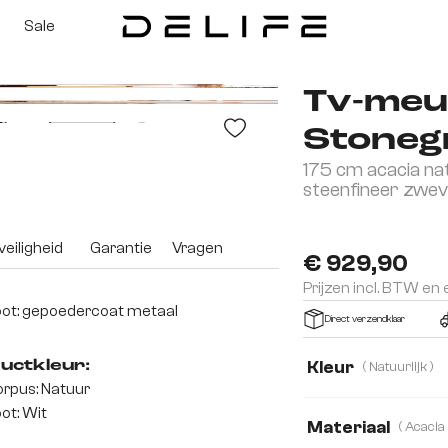
Sale
Tv-meu
Stoneg
175 cm acacia nat
3D
steenfineer zwe
eiligheid
Garantie
Vragen
€ 929,90
Prijzen incl. BTW en
ot: gepoedercoat metaal
Direct verzendklaar
Kleur
uctkleur:
( Natuurlijk )
rpus: Natuur
ot: Wit
Materiaal