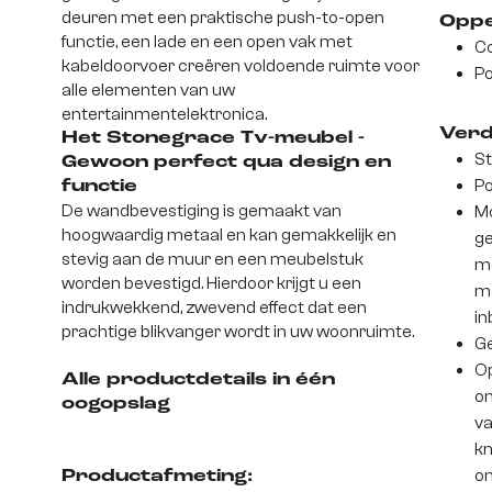
deuren met een praktische push-to-open
Oppe
functie, een lade en een open vak met
Co
kabeldoorvoer creëren voldoende ruimte voor
Po
alle elementen van uw
entertainmentelektronica.
Verd
Het Stonegrace Tv-meubel -
St
Gewoon perfect qua design en
Po
functie
De wandbevestiging is gemaakt van
Mo
hoogwaardig metaal en kan gemakkelijk en
ge
stevig aan de muur en een meubelstuk
mo
worden bevestigd. Hierdoor krijgt u een
ma
indrukwekkend, zwevend effect dat een
in
prachtige blikvanger wordt in uw woonruimte.
Ge
Op
Alle productdetails in één
on
oogopslag
va
kn
on
Productafmeting: