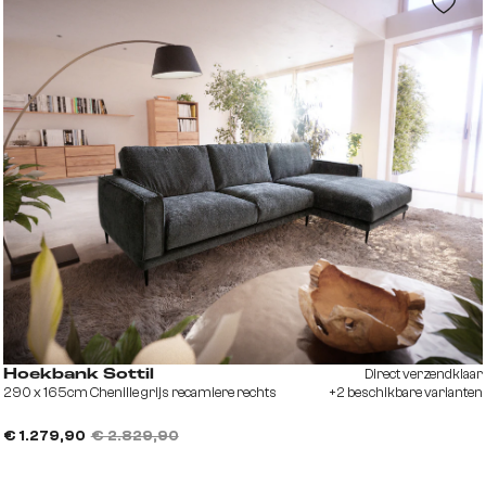
Direct verzendklaar
Hoekbank Sottil
290 x 165cm Chenille grijs recamiere rechts
+2 beschikbare varianten
€ 1.279,90
€ 2.829,90