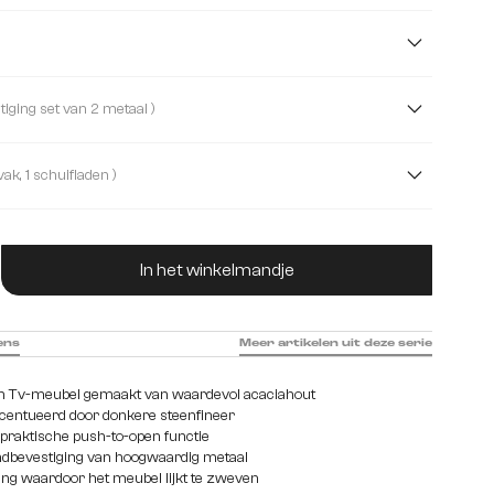
m
145 cm
200 cm
( Wandbevestiging set van 2 metaal )
( 2 deuren, 1 vak, 1 schuifladen )
2 deuren, 1 vak, 1 schuifladen
ucthoeveelheid: Voer de gewenste hoeveelhei
 1 middenvak
2 deuren, 2 laden, 1 vak
In het winkelmandje
laden
2 vakken, 4 schuiflade
3 deuren
ens
Meer artikelen uit deze serie
gn Tv-meubel gemaakt van waardevol acaciahout
entueerd door donkere steenfineer
praktische push-to-open functie
dbevestiging van hoogwaardig metaal
ing waardoor het meubel lijkt te zweven