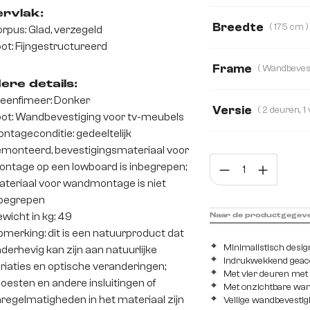
Acacia
Eiken
rvlak:
Breedte
( 175 cm )
rpus: Glad, verzegeld
ot: Fijngestructureerd
175 cm
240 c
Frame
ere details:
eenfirneer: Donker
Versie
ot: Wandbevestiging voor tv-meubels
ntageconditie: gedeeltelijk
1 vak, 3 schuiflade
monteerd, bevestigingsmateriaal voor
Prod
ntage op een lowboard is inbegrepen;
2 deuren, 2 laden,
teriaal voor wandmontage is niet
2 deuren, 2 schuif
begrepen
wicht in kg: 49
Naar de productgegev
4 deuren
merking: dit is een natuurproduct dat
Minimalistisch desi
derhevig kan zijn aan natuurlijke
Indrukwekkend geacc
riaties en optische veranderingen;
Met vier deuren met 
oesten en andere insluitingen of
Met onzichtbare wan
regelmatigheden in het materiaal zijn
Veilige wandbevestig