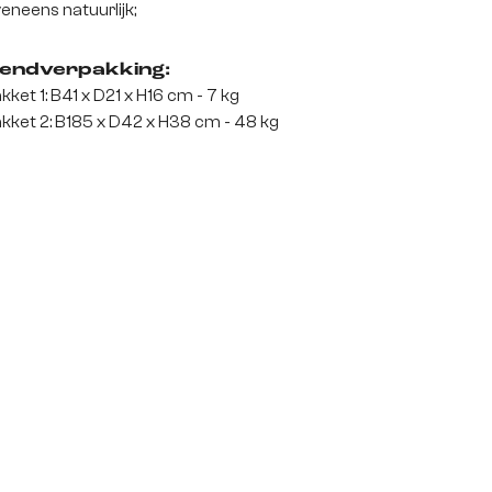
eneens natuurlijk;
endverpakking:
kket 1: B41 x D21 x H16 cm - 7 kg
kket 2: B185 x D42 x H38 cm - 48 kg