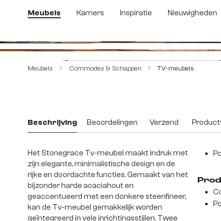
 naar de hoofdinhoud
Ga naar de zoekopdracht
Ga naar de hoofdnavigatie
Meubels
Kamers
Inspiratie
Nieuwigheden
Afbeeldingengalerij overslaan
Meubels
Commodes & Schappen
TV-meubels
Beschrijving
Beoordelingen
Verzend
Productv
Het Stonegrace Tv-meubel maakt indruk met
Po
zijn elegante, minimalistische design en de
rijke en doordachte functies. Gemaakt van het
Prod
bijzonder harde acaciahout en
Co
geaccentueerd met een donkere steenfineer,
Po
kan de Tv-meubel gemakkelijk worden
geïntegreerd in vele inrichtingsstijlen. Twee