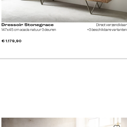
Direct verzendklaar
Dressoir Stonegrace
147x45 cm acacia natuur 3 deuren
+3 beschikbare varianten
€ 1.179,90