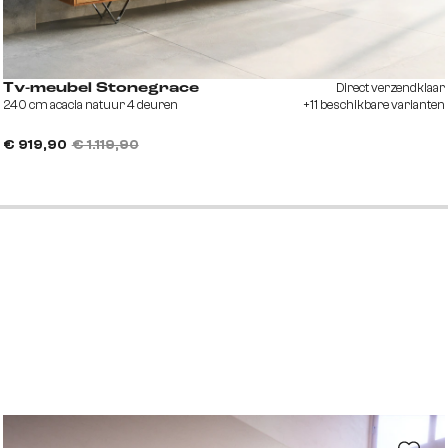
Direct verzendklaar
Tv-meubel Stonegrace
240 cm acacia natuur 4 deuren
+11 beschikbare varianten
€ 919,90
€ 1.119,90