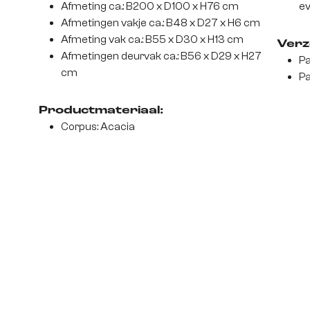
Afmeting ca.: B200 x D100 x H76 cm
ev
Afmetingen vakje ca.: B48 x D27 x H6 cm
Afmeting vak ca.: B55 x D30 x H13 cm
Verz
Afmetingen deurvak ca.: B56 x D29 x H27
Pa
cm
Pa
Productmateriaal:
Corpus: Acacia