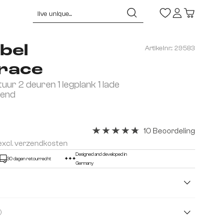
bel
Artikelnr.:
29583
race
uur 2 deuren 1 legplank 1 lade
vend
10 Beoordeling
Gemiddelde waardering van 4.8 van 5
 excl. verzendkosten
Designed and developed in
30 dagen retourrecht
Germany
( Acacia )