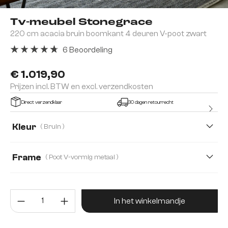
Tv-meubel Stonegrace
220 cm acacia bruin boomkant 4 deuren V-poot zwart
6 Beoordeling
Gemiddelde waardering van 4.83 van 5 sterren
€ 1.019,90
Prijzen incl. BTW en excl. verzendkosten
Direct verzendklaar
30 dagen retourrecht
Kleur
( Bruin )
Frame
( Poot V-vormig metaal )
Producthoeveelheid: Voer de gew
In het winkelmandje